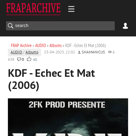
FRAP Archive
»
AUDIO
»
Albums
» KDF - Echec Et Mat (2006)
AUDIO
/
Albums
23-04-2025, 22:02
SHAMANICUS
6
638
0
40
KDF - Echec Et Mat
(2006)