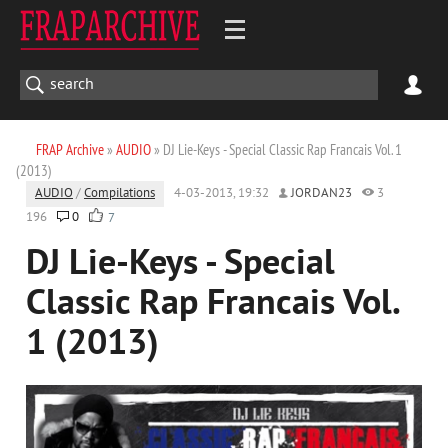
FRAP Archive
»
AUDIO
» DJ Lie-Keys - Special Classic Rap Francais Vol. 1
(2013)
AUDIO
/
Compilations
4-03-2013, 19:32
JORDAN23
3
196
0
7
DJ Lie-Keys - Special
Classic Rap Francais Vol.
1 (2013)