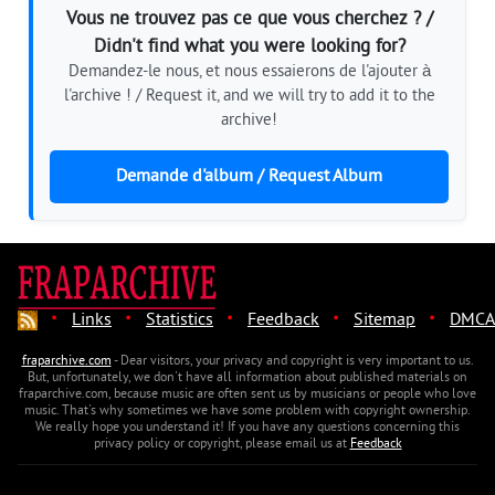
Vous ne trouvez pas ce que vous cherchez ? /
Didn't find what you were looking for?
Demandez-le nous, et nous essaierons de l'ajouter à
l'archive ! / Request it, and we will try to add it to the
archive!
Demande d'album / Request Album
·
·
·
·
·
Links
Statistics
Feedback
Sitemap
DMCA
fraparchive.com
- Dear visitors, your privacy and copyright is very important to us.
But, unfortunately, we don't have all information about published materials on
fraparchive.com, because music are often sent us by musicians or people who love
music. That's why sometimes we have some problem with copyright ownership.
We really hope you understand it! If you have any questions concerning this
privacy policy or copyright, please email us at
Feedback