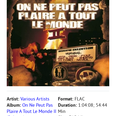
Artist:
Various Artists
Format:
FLAC
Album:
On Ne Peut Pas
Duration:
1:04:08; 54:44
Plaire A Tout Le Monde II
Min