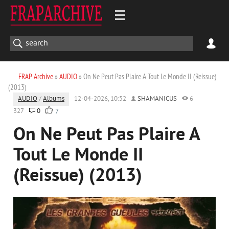
FRAP Archive
»
AUDIO
» On Ne Peut Pas Plaire A Tout Le Monde II (Reissue)
(2013)
AUDIO
/
Albums
12-04-2026, 10:52
SHAMANICUS
6
327
0
7
On Ne Peut Pas Plaire A
Tout Le Monde II
(Reissue) (2013)