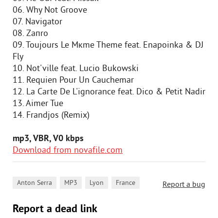
06. Why Not Groove
07. Navigator
08. Zaпro
09. Toujours Le Mкme Theme feat. Enapoinka & DJ
Fly
10. Not'ville feat. Lucio Bukowski
11. Requien Pour Un Cauchemar
12. La Carte De L'ignorance feat. Dico & Petit Nadir
13. Aimer Tue
14. Frandjos (Remix)
mp3, VBR, V0 kbps
Download from novafile.com
,
,
,
Anton Serra
MP3
Lyon
France
Report a bug
Report a dead link