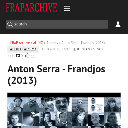
FRAP Archive
»
AUDIO
»
Albums
» Anton Serra - Frandjos (2013)
AUDIO
/
Albums
19-03-2026, 14:15
JORDAN23
7
477
0
11
Anton Serra - Frandjos
(2013)