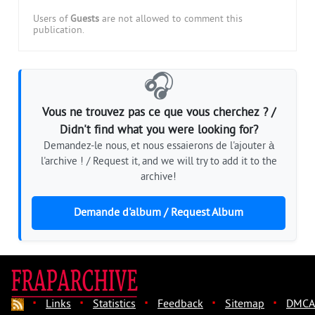
Users of
Guests
are not allowed to comment this
publication.
🎧
Vous ne trouvez pas ce que vous cherchez ? /
Didn't find what you were looking for?
Demandez-le nous, et nous essaierons de l'ajouter à
l'archive ! / Request it, and we will try to add it to the
archive!
Demande d'album / Request Album
·
·
·
·
·
Links
Statistics
Feedback
Sitemap
DMCA