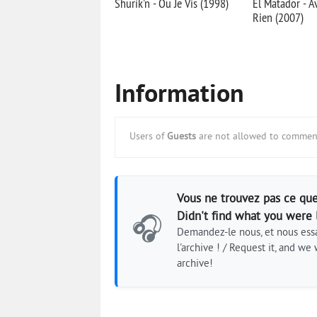
Shurik'n - Ou Je Vis (1998)
El Matador - A
Rien (2007)
Information
Users of
Guests
are not allowed to comment
Vous ne trouvez pas ce que
Didn't find what you were 
🎧
Demandez-le nous, et nous essa
l'archive ! / Request it, and we w
archive!