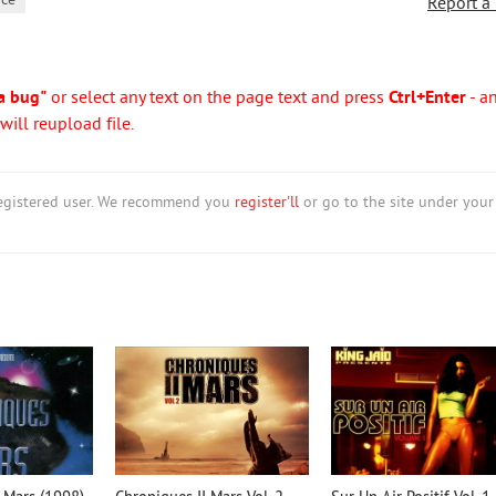
nce
Report a
a bug"
or select any text on the page text and press
Ctrl+Enter
- a
ill reupload file.
nregistered user. We recommend you
register'll
or go to the site under your