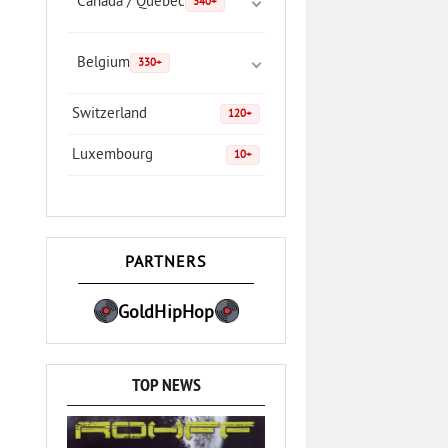
Canada / Quebec
340+
Belgium
330+
Switzerland
120+
Luxembourg
10+
PARTNERS
GoldHipHop
TOP NEWS