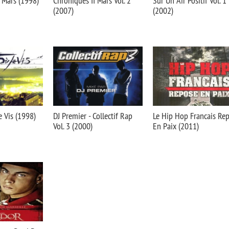
 Mars (1998)
Chroniques II Mars Vol. 2
Sur Un Air Positif Vol. 1
(2007)
(2002)
e Vis (1998)
DJ Premier - Collectif Rap
Le Hip Hop Francais Re
Vol. 3 (2000)
En Paix (2011)