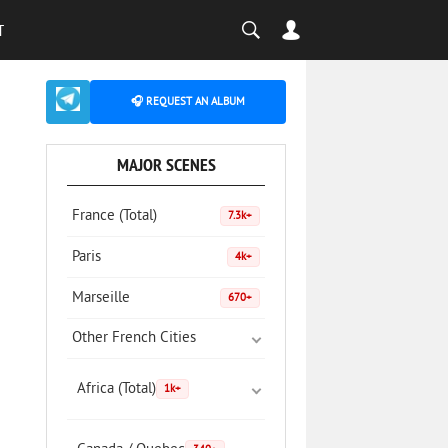
T
🎧 REQUEST AN ALBUM
MAJOR SCENES
France (Total)
7.3k+
Paris
4k+
Marseille
670+
Other French Cities
Africa (Total)
1k+