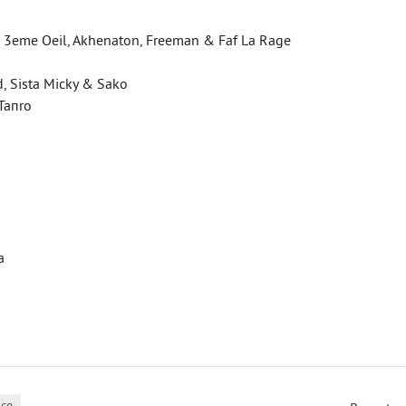
y, 3eme Oeil, Akhenaton, Freeman & Faf La Rage
d, Sista Micky & Sako
Taпro
a