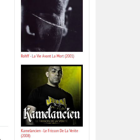
Rohff - La Vie Avant La Mort (2001)
Kamelancien - Le Frisson De La Verite
(2008)