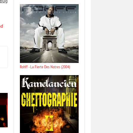
 bug
nd
Rohff - La Fierte Des Notres (2004)