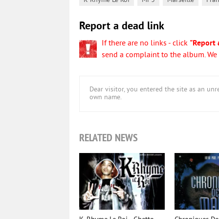
,
,
,
K-Rhyme Le Roi
MP3
Marseille
Fra
Report a dead link
If there are no links - click
"Report 
send a complaint to the album. We w
Dear visitor, you entered the site as an u
own name.
RELATED NEWS