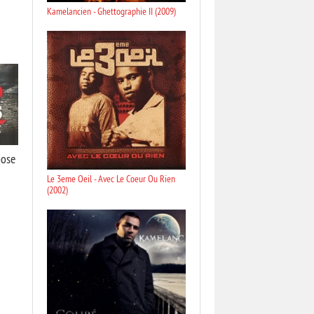
Kamelancien - Ghettographie II (2009)
pose
Le 3eme Oeil - Avec Le Coeur Ou Rien
(2002)