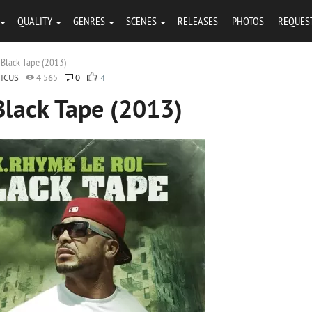
QUALITY
GENRES
SCENES
RELEASES
PHOTOS
REQUES
- Black Tape (2013)
ICUS
4 565
0
4
Black Tape (2013)