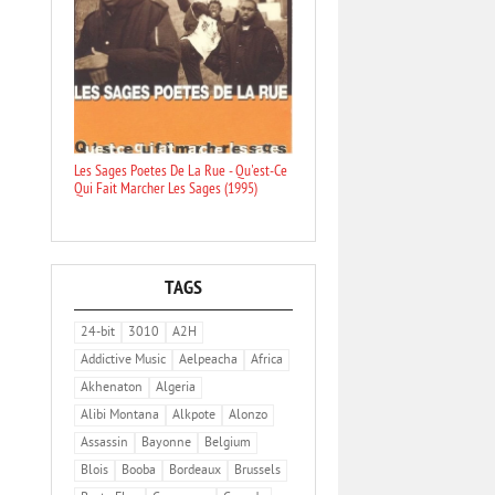
Les Sages Poetes De La Rue - Qu'est-Ce
Qui Fait Marcher Les Sages (1995)
TAGS
24-bit
3010
A2H
Addictive Music
Aelpeacha
Africa
Akhenaton
Algeria
Alibi Montana
Alkpote
Alonzo
Assassin
Bayonne
Belgium
Blois
Booba
Bordeaux
Brussels