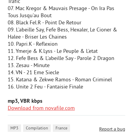
Trafic
07. Mac Kregor & Mauvais Presage - On Ira Pas
Tous Jusqu'au Bout
08. Black Fel.R - Point De Retour
09. L'abeille Say, Fefe Bess, Hexaler, Le Cioner &
Halee - Briser Les Chaines
10. Papri.K - Reflexion
11. Ymerje & K.Lyss - Le Peuple & L'etat
12. Fefe Bess & L'abeille Say - Parole 2 Dragon
13. Zesau - Minute
14. VN - 21 Eme Siecle
15. Katana & Zekwe Ramos - Roman Criminel
16. Unite 2 Feu - Fantaisie Finale
mp3, VBR kbps
Download from novafile.com
,
,
MP3
Compilation
France
Report a bug