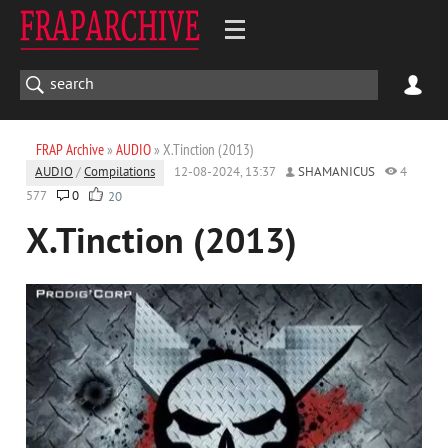
FRAP Archive
»
AUDIO
» X.Tinction (2013)
AUDIO
/
Compilations
12-08-2024, 13:37
SHAMANICUS
4
577
0
20
X.Tinction (2013)