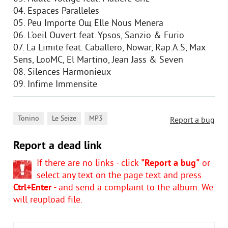
04. Espaces Paralleles
05. Peu Importe Oщ Elle Nous Menera
06. L'oeil Ouvert feat. Ypsos, Sanzio & Furio
07. La Limite feat. Caballero, Nowar, Rap.A.S, Max
Sens, LooMC, El Martino, Jean Jass & Seven
08. Silences Harmonieux
09. Infime Immensite
,
,
Tonino
Le Seize
MP3
Report a bug
Report a dead link
If there are no links - click
"Report a bug"
or
select any text on the page text and press
Ctrl+Enter
- and send a complaint to the album. We
will reupload file.