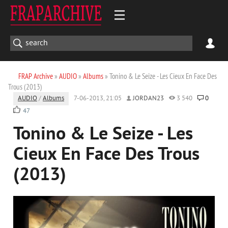
FRAP Archive
»
AUDIO
»
Albums
» Tonino & Le Seize - Les Cieux En Face Des
Trous (2013)
AUDIO
/
Albums
7-06-2013, 21:05
JORDAN23
3 540
0
47
Tonino & Le Seize - Les
Cieux En Face Des Trous
(2013)