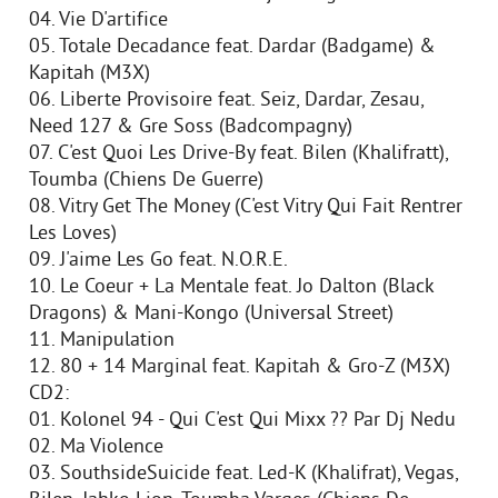
04. Vie D'artifice
05. Totale Decadance feat. Dardar (Badgame) &
Kapitah (M3X)
06. Liberte Provisoire feat. Seiz, Dardar, Zesau,
Need 127 & Gre Soss (Badcompagny)
07. C'est Quoi Les Drive-By feat. Bilen (Khalifratt),
Toumba (Chiens De Guerre)
08. Vitry Get The Money (C'est Vitry Qui Fait Rentrer
Les Loves)
09. J'aime Les Go feat. N.O.R.E.
10. Le Coeur + La Mentale feat. Jo Dalton (Black
Dragons) & Mani-Kongo (Universal Street)
11. Manipulation
12. 80 + 14 Marginal feat. Kapitah & Gro-Z (M3X)
CD2:
01. Kolonel 94 - Qui C'est Qui Mixx ?? Par Dj Nedu
02. Ma Violence
03. SouthsideSuicide feat. Led-K (Khalifrat), Vegas,