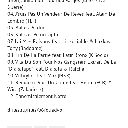
Bilen, Jahko Lion, Toumba Varges (Chiens De
Guerre)
04. J'suis Pas Un Vendeur De Reves feat. Alain De
Lombre (TLF)
05. Balles Perdues
06. Kolozor Velociraptor
07. J'ai Mes Raisons feat. Linsociable & Lukkas
Tony (Badgame)
08. Fin De La Partie feat. Fatir Bronx (K.Socio)
09. V'la Du Son Pour Nos Gangsters Extrait De La
"Brakatape" feat. Brakata & Rafcha
10. Vithryller feat. Moz (M3X)
11. Requiem Pour Un Crime feat. Berim (FCB) &
Wira (Zakariens)
12. Ennemicalement Notre
dfiles.ru/files/o6fouadvp