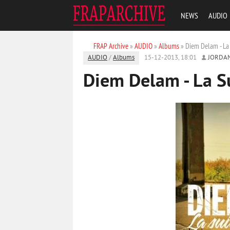
NEWS
AUDIO
FRAP Archive
»
AUDIO
»
Albums
» Diem Delam - La 
AUDIO
/
Albums
15-12-2013, 18:01
JORDA
Diem Delam - La S