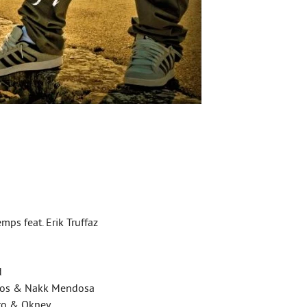
mps feat. Erik Truffaz
d
amos & Nakk Mendosa
pro & Okney