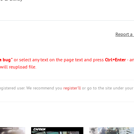
Report a
a bug"
or select any text on the page text and press
Ctrl+Enter
- a
ill reupload file.
nregistered user. We recommend you
register'll
or go to the site under your