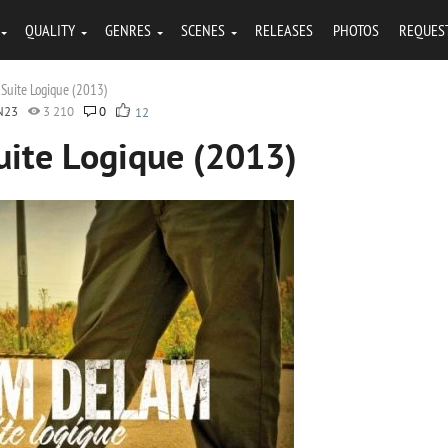
QUALITY
GENRES
SCENES
RELEASES
PHOTOS
REQUES
Suite Logique (2013)
N23
3 210
0
12
uite Logique (2013)