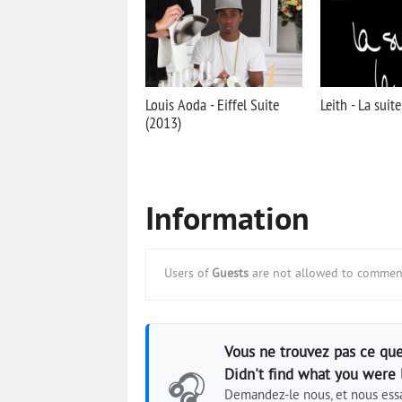
Louis Aoda - Eiffel Suite
Leith - La suit
(2013)
Information
Users of
Guests
are not allowed to comment
Vous ne trouvez pas ce que
Didn't find what you were 
🎧
Demandez-le nous, et nous essa