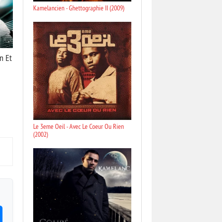
Kamelancien - Ghettographie II (2009)
n Et
Le 3eme Oeil - Avec Le Coeur Ou Rien
(2002)