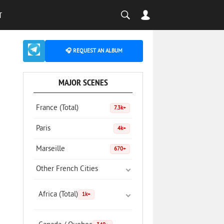
T
🎧 REQUEST AN ALBUM
MAJOR SCENES
France (Total)
7.3k+
Paris
4k+
Marseille
670+
Other French Cities
Africa (Total)
1k+