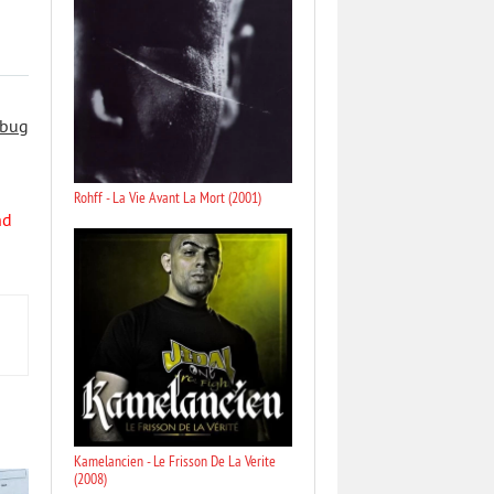
 bug
Rohff - La Vie Avant La Mort (2001)
nd
Kamelancien - Le Frisson De La Verite
(2008)