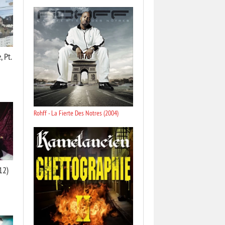
 Pt.
Rohff - La Fierte Des Notres (2004)
12)