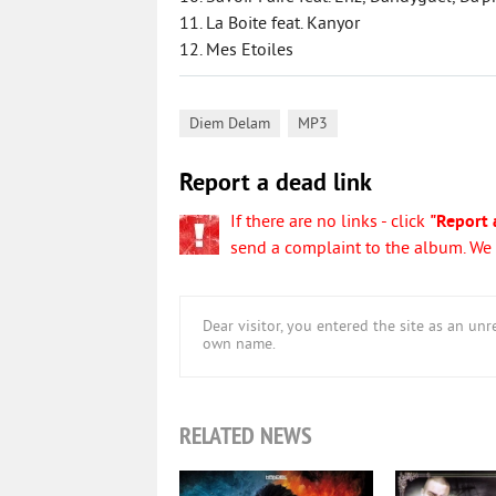
11. La Boite feat. Kanyor
12. Mes Etoiles
,
Diem Delam
MP3
Report a dead link
If there are no links - click
"Report 
send a complaint to the album. We w
Dear visitor, you entered the site as an u
own name.
RELATED NEWS