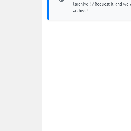
l'archive ! / Request it, and we w
archive!