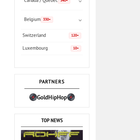
Canada / Quebec
340+
Belgium
330+
Switzerland
120+
Luxembourg
10+
PARTNERS
GoldHipHop
TOP NEWS