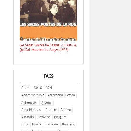
Les Sages Poetes De La Rue - Qu'est-Ce
Qui Fait Marcher Les Sages (1995)
TAGS
24-bit
3010
A2H
Addictive Music
Aelpeacha
Africa
Akhenaton
Algeria
Alibi Montana
Alkpote
Alonzo
Assassin
Bayonne
Belgium
Blois
Booba
Bordeaux
Brussels