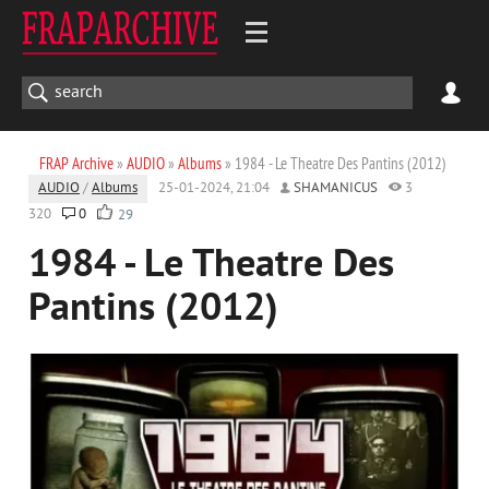
FRAP Archive
»
AUDIO
»
Albums
» 1984 - Le Theatre Des Pantins (2012)
AUDIO
/
Albums
25-01-2024, 21:04
SHAMANICUS
3
320
0
29
1984 - Le Theatre Des
Pantins (2012)