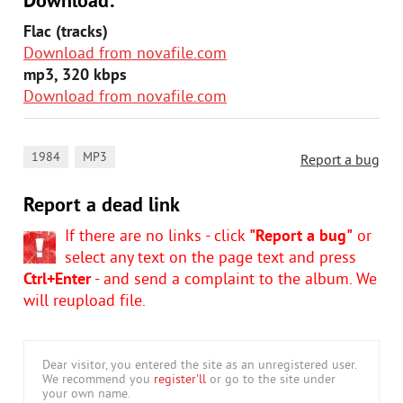
Download:
Flac (tracks)
Download from novafile.com
mp3, 320 kbps
Download from novafile.com
,
1984
MP3
Report a bug
Report a dead link
If there are no links - click
"Report a bug"
or
select any text on the page text and press
Ctrl+Enter
- and send a complaint to the album. We
will reupload file.
Dear visitor, you entered the site as an unregistered user.
We recommend you
register'll
or go to the site under
your own name.