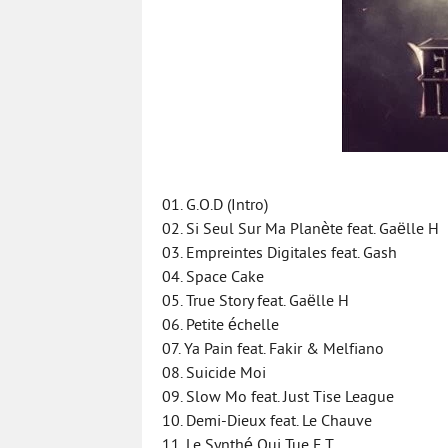
01. G.O.D (Intro)
02. Si Seul Sur Ma Planète feat. Gaëlle H
03. Empreintes Digitales feat. Gash
04. Space Cake
05. True Story feat. Gaëlle H
06. Petite échelle
07. Ya Pain feat. Fakir & Melfiano
08. Suicide Moi
09. Slow Mo feat. Just Tise League
10. Demi-Dieux feat. Le Chauve
11. Le Synthé Qui Tue E.T.