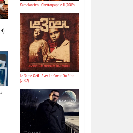
Kamelancien - Ghettographie II (2009)
14)
Le 3eme Oeil - Avec Le Coeur Ou Rien
(2002)
ks