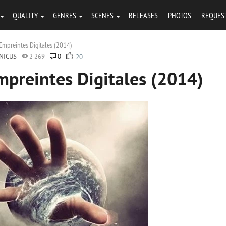
QUALITY
GENRES
SCENES
RELEASES
PHOTOS
REQUES
 Empreintes Digitales (2014)
NICUS
2 269
0
20
Empreintes Digitales (2014)