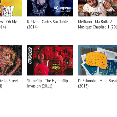
w - Oh My
K-Rizm - Cartes Sur Table
Melfiano - Ma Boite A
014)
(2014)
Musique Chapitre 1 (20
 De La Street
Stupeflip - The Hypnoflip
DJ Eskondo - Mind Brea
4)
Invasion (2011)
(2015)