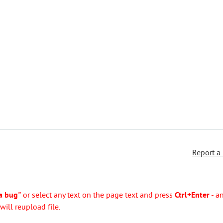
Report a
a bug"
or select any text on the page text and press
Ctrl+Enter
- a
ill reupload file.