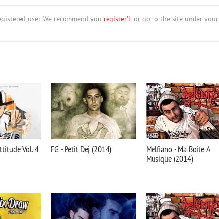
nregistered user. We recommend you
register'll
or go to the site under your
ttitude Vol. 4
FG - Petit Dej (2014)
Melfiano - Ma Boite A
Musique (2014)