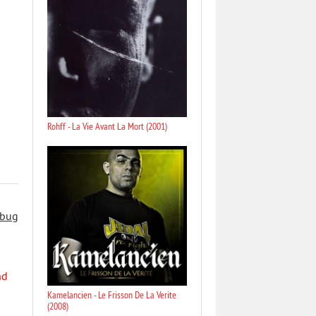
Rohff - La Vie Avant La Mort (2001)
 bug
nd
Kamelancien - Le Frisson De La Verite
(2008)