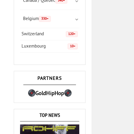
Canada / Quebec
340+
Belgium
330+
Switzerland
120+
Luxembourg
10+
PARTNERS
GoldHipHop
TOP NEWS