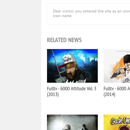
Dear visitor, you entered the site as an u
own name.
RELATED NEWS
Fulltv - 6000 Attitude Vol. 3
Fulltv - 6000 A
(2013)
(2014)