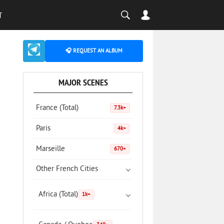
T
🎧 REQUEST AN ALBUM
MAJOR SCENES
France (Total)
7.3k+
Paris
4k+
Marseille
670+
Other French Cities
Africa (Total)
1k+