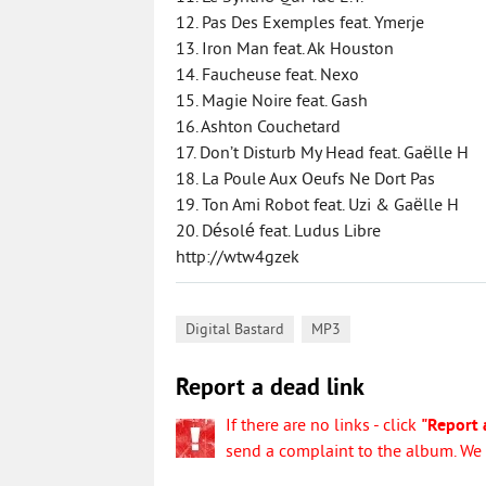
12. Pas Des Exemples feat. Ymerje
13. Iron Man feat. Ak Houston
14. Faucheuse feat. Nexo
15. Magie Noire feat. Gash
16. Ashton Couchetard
17. Don’t Disturb My Head feat. Gaëlle H
18. La Poule Aux Oeufs Ne Dort Pas
19. Ton Ami Robot feat. Uzi & Gaëlle H
20. Désolé feat. Ludus Libre
http://wtw4gzek
,
Digital Bastard
MP3
Report a dead link
If there are no links - click
"Report 
send a complaint to the album. We w