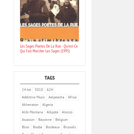
Les Sages Poetes De La Rue - Qu'est-Ce
Qui Fait Marcher Les Sages (1995)
TAGS
24-bit
3010
A2H
Addictive Music
Aelpeacha
Africa
Akhenaton
Algeria
Alibi Montana
Alkpote
Alonzo
Assassin
Bayonne
Belgium
Blois
Booba
Bordeaux
Brussels