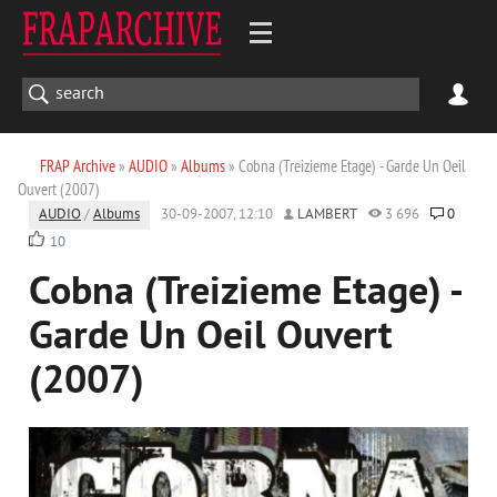
FRAP Archive
»
AUDIO
»
Albums
» Cobna (Treizieme Etage) - Garde Un Oeil
Ouvert (2007)
AUDIO
/
Albums
30-09-2007, 12:10
LAMBERT
3 696
0
10
Cobna (Treizieme Etage) -
Garde Un Oeil Ouvert
(2007)