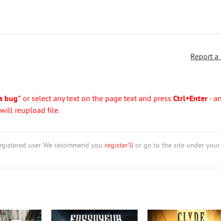
Report a
a bug"
or select any text on the page text and press
Ctrl+Enter
- a
ill reupload file.
nregistered user. We recommend you
register'll
or go to the site under your