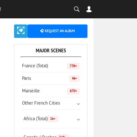
T
🎧 REQUEST AN ALBUM
MAJOR SCENES
France (Total)
7.3k+
Paris
4k+
Marseille
670+
Other French Cities
Africa (Total)
1k+