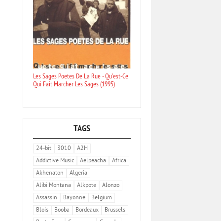
Les Sages Poetes De La Rue - Qu'est-Ce
Qui Fait Marcher Les Sages (1995)
TAGS
24-bit
3010
A2H
Addictive Music
Aelpeacha
Africa
Akhenaton
Algeria
Alibi Montana
Alkpote
Alonzo
Assassin
Bayonne
Belgium
Blois
Booba
Bordeaux
Brussels