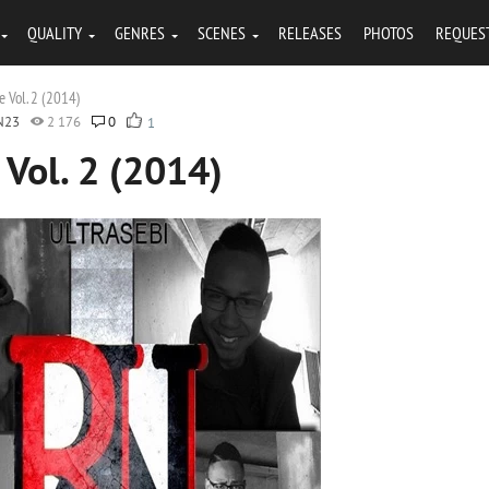
QUALITY
GENRES
SCENES
RELEASES
PHOTOS
REQUES
ce Vol. 2 (2014)
N23
2 176
0
1
e Vol. 2 (2014)