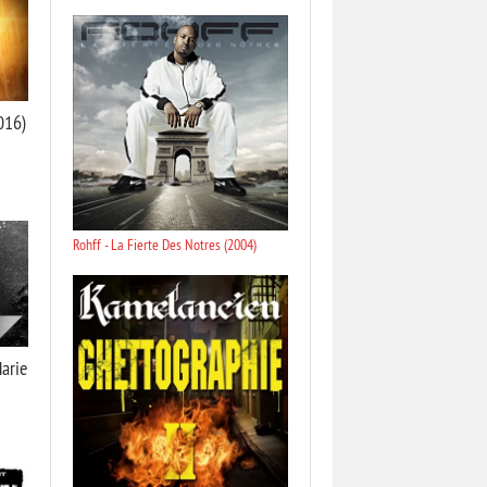
016)
Rohff - La Fierte Des Notres (2004)
arie