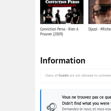
Conviction Perso - Rien A
Djazzi - #Rich
Prouver (2009)
Information
Users of
Guests
are not allowed to comment
Vous ne trouvez pas ce que
Didn't find what you were 
🎧
Demandez-le nous, et nous essa