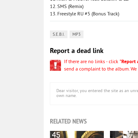
12. SMS (Remix)
13. Freestyle RU #5 (Bonus Track)
,
S.E.B.I.
MP3
Report a dead link
If there are no links - click
"Report 
send a complaint to the album. We w
Dear visitor, you entered the site as an u
own name.
RELATED NEWS