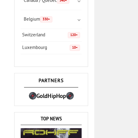
Canada / Quebec
340+
Belgium
330+
Switzerland
120+
Luxembourg
10+
PARTNERS
GoldHipHop
TOP NEWS