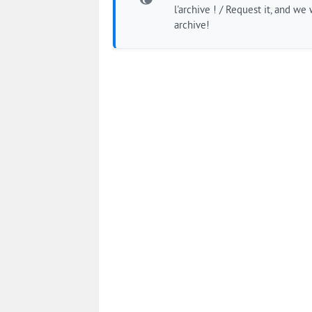
l'archive ! / Request it, and we w
archive!