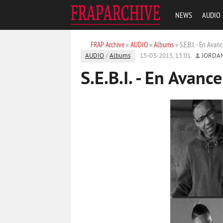
NEWS
AUDIO
FRAP Archive
»
AUDIO
»
Albums
» S.E.B.I. - En Avan
AUDIO
/
Albums
15-03-2015, 15:01
JORDA
S.E.B.I. - En Avanc