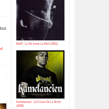
 bug
Rohff - La Vie Avant La Mort (2001)
nd
Kamelancien - Le Frisson De La Verite
(2008)