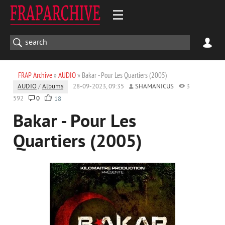
FRAP Archive
»
AUDIO
» Bakar - Pour Les Quartiers (2005)
AUDIO
/
Albums
28-09-2023, 09:35
SHAMANICUS
3
592
0
18
Bakar - Pour Les
Quartiers (2005)