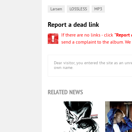
,
,
Larsen
LOSSLESS
MP3
Report a dead link
If there are no links - click
"Report 
send a complaint to the album. We w
Dear visitor, you entered the site as an u
own name.
RELATED NEWS