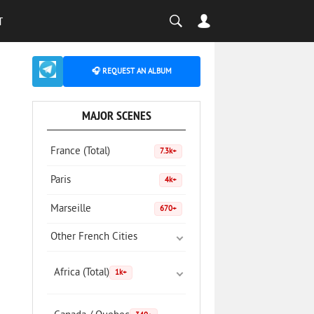
T
🎧 REQUEST AN ALBUM
MAJOR SCENES
France (Total)
7.3k+
Paris
4k+
Marseille
670+
Other French Cities
Africa (Total)
1k+