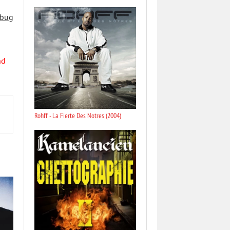
 bug
nd
Rohff - La Fierte Des Notres (2004)