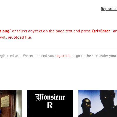
Report a
a bug"
or select any text on the page text and press
Ctrl+Enter
- a
ill reupload file.
nregistered user. We recommend you
register'll
or go to the site under your