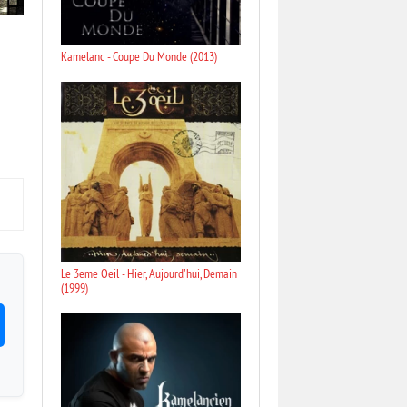
Kamelanc - Coupe Du Monde (2013)
Le 3eme Oeil - Hier, Aujourd'hui, Demain
(1999)