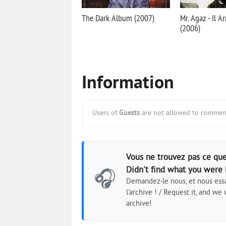
The Dark Album (2007)
Mr. Agaz - Il A
(2006)
Information
Users of
Guests
are not allowed to comment
Vous ne trouvez pas ce que
Didn't find what you were 
🎧
Demandez-le nous, et nous essa
l'archive ! / Request it, and we w
archive!