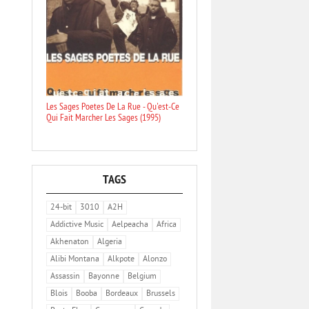
Les Sages Poetes De La Rue - Qu'est-Ce
Qui Fait Marcher Les Sages (1995)
TAGS
24-bit
3010
A2H
Addictive Music
Aelpeacha
Africa
Akhenaton
Algeria
Alibi Montana
Alkpote
Alonzo
Assassin
Bayonne
Belgium
Blois
Booba
Bordeaux
Brussels