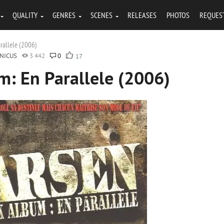
QUALITY
GENRES
SCENES
RELEASES
PHOTOS
REQUES
rallele (2006)
NICUS
3 442
0
17
m: En Parallele (2006)