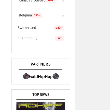
Canada / Quebec
340+
Belgium
330+
Switzerland
120+
Luxembourg
10+
PARTNERS
GoldHipHop
TOP NEWS