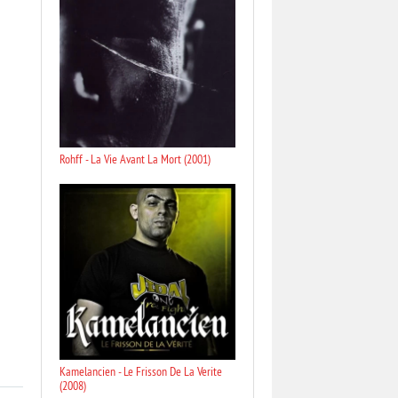
Rohff - La Vie Avant La Mort (2001)
Kamelancien - Le Frisson De La Verite
(2008)