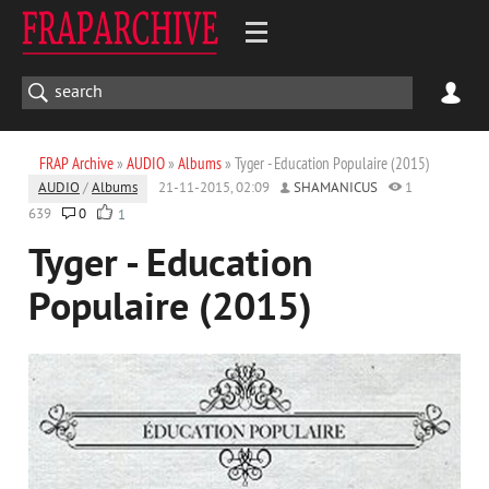
FRAP Archive
»
AUDIO
»
Albums
» Tyger - Education Populaire (2015)
AUDIO
/
Albums
21-11-2015, 02:09
SHAMANICUS
1
639
0
1
Tyger - Education
Populaire (2015)