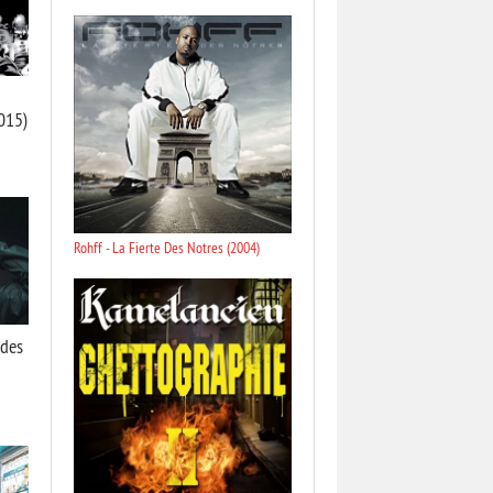
015)
Rohff - La Fierte Des Notres (2004)
 des