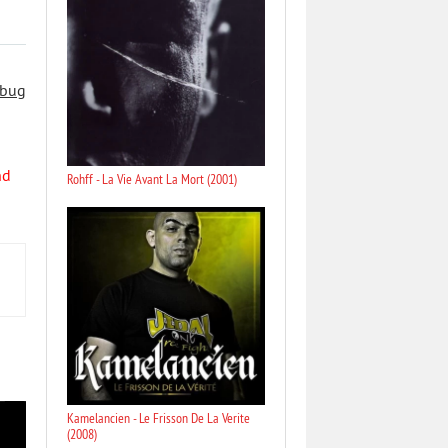
 bug
nd
Rohff - La Vie Avant La Mort (2001)
Kamelancien - Le Frisson De La Verite
(2008)