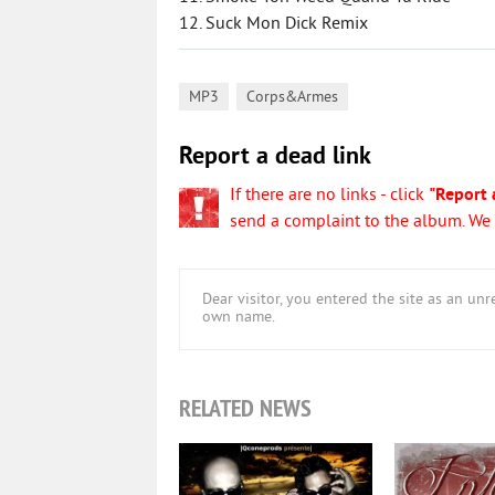
12. Suck Mon Dick Remix
,
MP3
Corps&Armes
Report a dead link
If there are no links - click
"Report 
send a complaint to the album. We w
Dear visitor, you entered the site as an u
own name.
RELATED NEWS