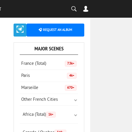
T
🎧 REQUEST AN ALBUM
MAJOR SCENES
France (Total)
7.3k+
Paris
4k+
Marseille
670+
Other French Cities
Africa (Total)
1k+