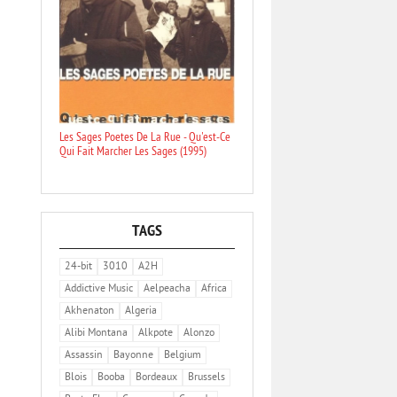
Les Sages Poetes De La Rue - Qu'est-Ce
Qui Fait Marcher Les Sages (1995)
TAGS
24-bit
3010
A2H
Addictive Music
Aelpeacha
Africa
Akhenaton
Algeria
Alibi Montana
Alkpote
Alonzo
Assassin
Bayonne
Belgium
Blois
Booba
Bordeaux
Brussels