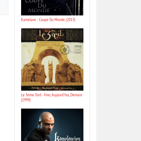
Kamelanc - Coupe Du Monde (2013)
Le 3eme Oeil - Hier, Aujourd'hui, Demain
(1999)