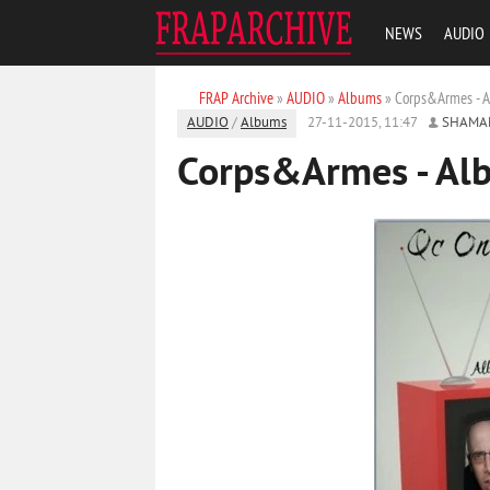
NEWS
AUDIO
FRAP Archive
»
AUDIO
»
Albums
» Corps&Armes - A
AUDIO
/
Albums
27-11-2015, 11:47
SHAMA
Corps&Armes - Alb