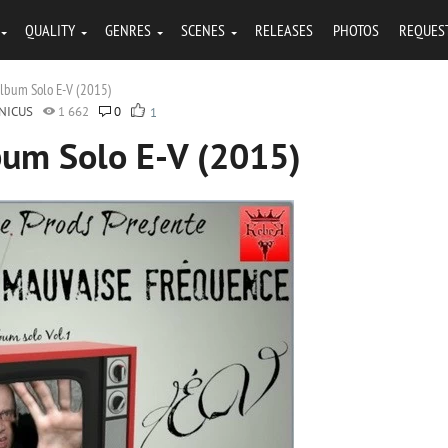
QUALITY
GENRES
SCENES
RELEASES
PHOTOS
REQUES
lbum Solo E-V (2015)
NICUS
1 662
0
1
um Solo E-V (2015)