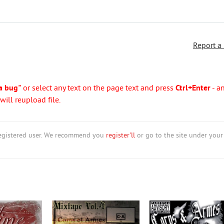
Report a
a bug"
or select any text on the page text and press
Ctrl+Enter
- a
ill reupload file.
nregistered user. We recommend you
register'll
or go to the site under your