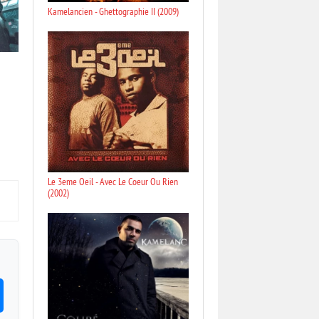
Kamelancien - Ghettographie II (2009)
Le 3eme Oeil - Avec Le Coeur Ou Rien
(2002)