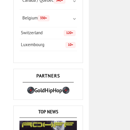
Canada / Quebec
340+
Belgium
330+
Switzerland
120+
Luxembourg
10+
PARTNERS
GoldHipHop
TOP NEWS