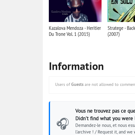
Kazalova Mendoza - Heritier
Stratege - Bac
Du Trone Vol. 1 (2015)
(2007)
Information
Users of
Guests
are not allowed to comment
Vous ne trouvez pas ce que
Didn't find what you were 
🎧
Demandez-le nous, et nous essa
l'archive ! / Request it, and we w