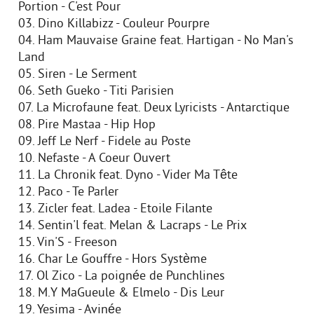
Portion - C'est Pour
03. Dino Killabizz - Couleur Pourpre
04. Ham Mauvaise Graine feat. Hartigan - No Man's
Land
05. Siren - Le Serment
06. Seth Gueko - Titi Parisien
07. La Microfaune feat. Deux Lyricists - Antarctique
08. Pire Mastaa - Hip Hop
09. Jeff Le Nerf - Fidele au Poste
10. Nefaste - A Coeur Ouvert
11. La Chronik feat. Dyno - Vider Ma Tête
12. Paco - Te Parler
13. Zicler feat. Ladea - Etoile Filante
14. Sentin'l feat. Melan & Lacraps - Le Prix
15. Vin'S - Freeson
16. Char Le Gouffre - Hors Système
17. Ol Zico - La poignée de Punchlines
18. M.Y MaGueule & Elmelo - Dis Leur
19. Yesima - Avinée