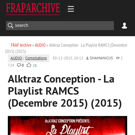
FRAP Archive
»
AUDIO
» Alktraz Conception - La Playlist RAMCS (Decembre
2015) (2015)
AUDIO
/
Compilations
30-12-2015, 10:12
SHAMANICUS
2
724
0
28
Alktraz Conception - La
Playlist RAMCS
(Decembre 2015) (2015)