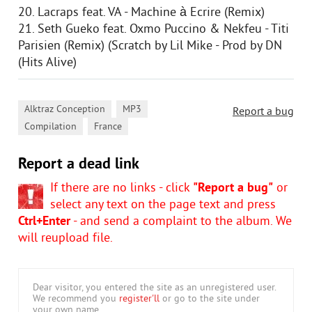
20. Lacraps feat. VA - Machine à Ecrire (Remix)
21. Seth Gueko feat. Oxmo Puccino & Nekfeu - Titi
Parisien (Remix) (Scratch by Lil Mike - Prod by DN
(Hits Alive)
,
,
Alktraz Conception
MP3
Report a bug
,
Compilation
France
Report a dead link
If there are no links - click
"Report a bug"
or
select any text on the page text and press
Ctrl+Enter
- and send a complaint to the album. We
will reupload file.
Dear visitor, you entered the site as an unregistered user.
We recommend you
register'll
or go to the site under
your own name.