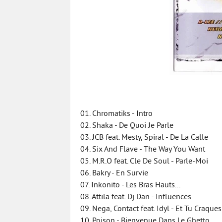
01. Chromatiks - Intro
02. Shaka - De Quoi Je Parle
03. JCB feat. Mesty, Spiral - De La Calle
04. Six And Flave - The Way You Want
05. M.R.O feat. Cle De Soul - Parle-Moi
06. Bakry - En Survie
07. Inkonito - Les Bras Hauts...
08. Attila feat. Dj Dan - Influences
09. Nega, Contact feat. Idyl - Et Tu Craques 
10. Poison - Bienvenue Dans Le Ghetto