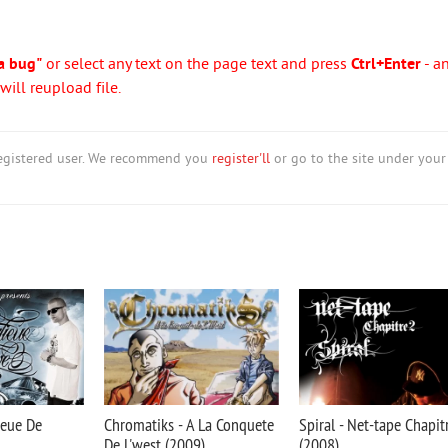
a bug"
or select any text on the page text and press
Ctrl+Enter
- a
ill reupload file.
nregistered user. We recommend you
register'll
or go to the site under your
ieue De
Chromatiks - A La Conquete
Spiral - Net-tape Chapit
De L'west (2009)
(2008)