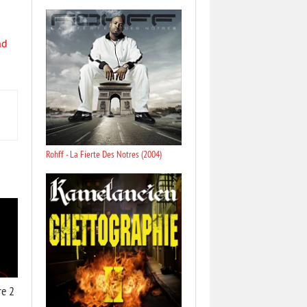
nd
Rohff - La Fierte Des Notres (2004)
re 2