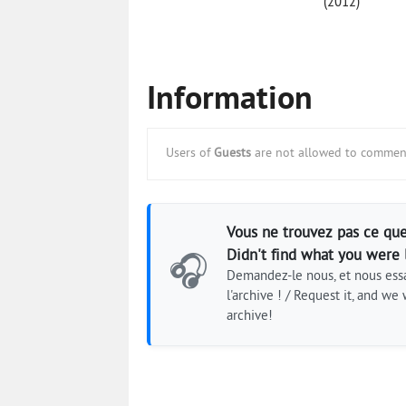
(2012)
Information
Users of
Guests
are not allowed to comment
Vous ne trouvez pas ce que
Didn't find what you were 
🎧
Demandez-le nous, et nous essa
l'archive ! / Request it, and we w
archive!