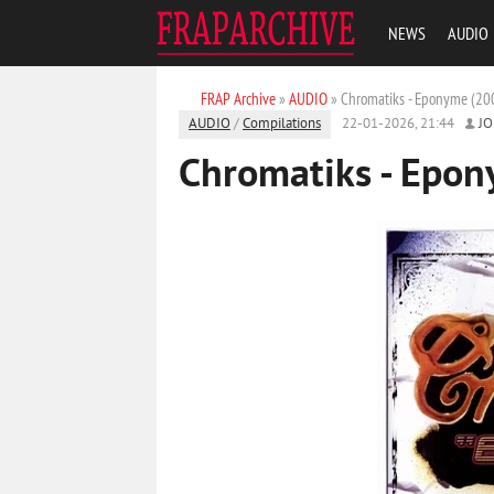
NEWS
AUDIO
FRAP Archive
»
AUDIO
» Chromatiks - Eponyme (20
AUDIO
/
Compilations
22-01-2026, 21:44
J
Chromatiks - Epo