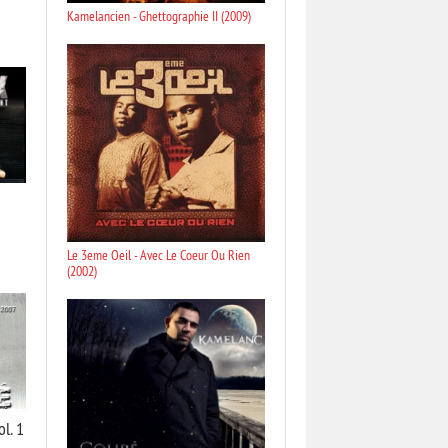
Kamelancien - Ghettographie II (2009)
Le 3eme Oeil - Avec Le Coeur Ou Rien
(2002)
l. 1