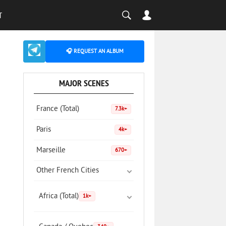
T
🎧 REQUEST AN ALBUM
MAJOR SCENES
France (Total)
7.3k+
Paris
4k+
Marseille
670+
Other French Cities
Africa (Total)
1k+