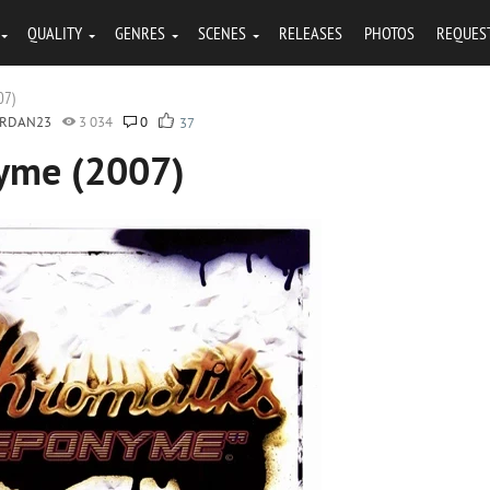
QUALITY
GENRES
SCENES
RELEASES
PHOTOS
REQUES
07)
ORDAN23
3 034
0
37
nyme (2007)