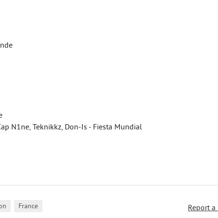
onde
e
Cap N1ne, Teknikkz, Don-Is - Fiesta Mundial
,
on
France
Report a