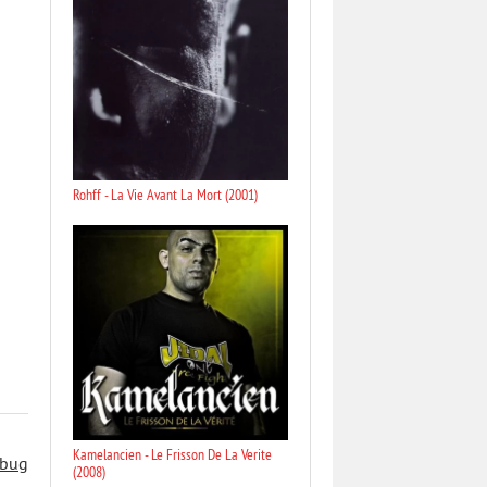
Rohff - La Vie Avant La Mort (2001)
Kamelancien - Le Frisson De La Verite
 bug
(2008)