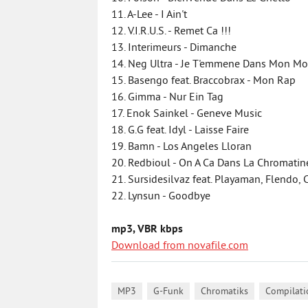
11. A-Lee - I Ain't
12. V.I.R.U.S. - Remet Ca !!!
13. Interimeurs - Dimanche
14. Neg Ultra - Je T'emmene Dans Mon M
15. Basengo feat. Braccobrax - Mon Rap
16. Gimma - Nur Ein Tag
17. Enok Sainkel - Geneve Music
18. G.G feat. Idyl - Laisse Faire
19. Bamn - Los Angeles Lloran
20. Redbioul - On A Ca Dans La Chromatin
21. Sursidesilvaz feat. Playaman, Flendo, 
22. Lynsun - Goodbye
mp3, VBR kbps
Download from novafile.com
,
,
,
MP3
G-Funk
Chromatiks
Compilati