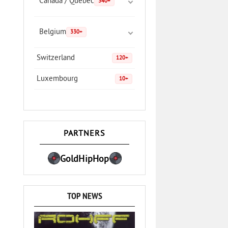
Canada / Quebec
340+
Belgium
330+
Switzerland
120+
Luxembourg
10+
PARTNERS
GoldHipHop
TOP NEWS