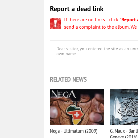
Report a dead link
If there are no links - click
"Report 
send a complaint to the album. We w
Dear visitor, you entered the site as an u
own name.
RELATED NEWS
Nega - Ultimatum (2009)
G. Maux - Banl
Geneve (2016)