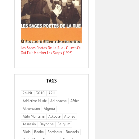
Les Sages Poetes De La Rue - Qu'est-Ce
Qui Fait Marcher Les Sages (1995)
TAGS
24-bit
3010
A2H
Addictive Music
Aelpeacha
Africa
Akhenaton
Algeria
Alibi Montana
Alkpote
Alonzo
Assassin
Bayonne
Belgium
Blois
Booba
Bordeaux
Brussels