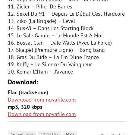
11. Zicler – Pilier De Barres
12. Sekel Du 91 – Depuis Le Début C’est Hardcore
13. Ziko (La Brigade) – Level
14. Rus-Vi – Dans Les Starting Block
15. Le Sale Gamin – Le Monde Est A Moi
16. Bossal Clan – Dale Watts (Avec La Force)
17. Skalpel (Première Ligne) – Bang bang
18. Gras Du Bide – La Fin D’une France
19. Koffy – Le Silence Du Vainqueur
20. Kemar L’1fam – J’avance
Download:
Flac (tracks+.cue)
Download from novafile.com
mp3, 320 kbps
Download from novafile.com
,
,
,
Compilation
LOSSLESS
MP3