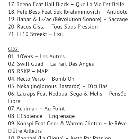
17. Reeno Feat Hall Black – Que La Vie Est Belle
18. Fefe Bess Feat Sek Ibrahimmovich – Antidote
19. Babar & L-Zac (Révolution Sonore) – Saccage
20. Racos Gisla – Tous Sous Pression
21. H 10 Streekt – Exil
CD2:
01. 10Vers – Les Autres
02. Swift Guad – La Part Des Anges
03. RSKP – MAP
04. Recto Verso – Bomb On
05. Neka (Inglorious Bastardz) – D’ici Bas
06. Lacraps Feat Nedoua, Sega & Melis – Pensée
Libre
07. Achiman – Au Point
08. L’1Solence – Engrenage
09. Konspi Feat Oner & Warren Clinton – Je Rêve
D’être Ailleurs
10. Raphael (La Cliqua) – Juste Par Passion