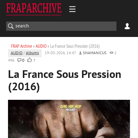
FRAP Archive
»
AUDIO
» La France Sous Pression (2016)
AUDIO
/
Albums
19-03-2026, 14:47
SHAMANICUS
2
496
0
7
La France Sous Pression
(2016)