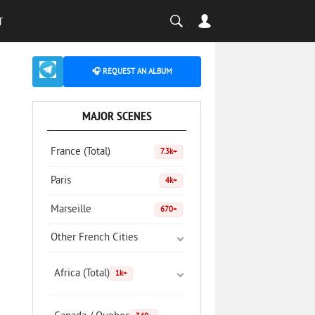
T
🎧 REQUEST AN ALBUM
MAJOR SCENES
France (Total)
7.3k+
Paris
4k+
Marseille
670+
Other French Cities
Africa (Total)
1k+