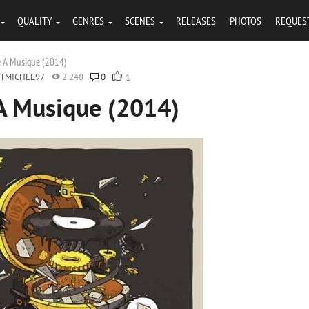
QUALITY
GENRES
SCENES
RELEASES
PHOTOS
REQUES
e A Musique (2014)
NTMICHEL97
2 248
0
1
 A Musique (2014)