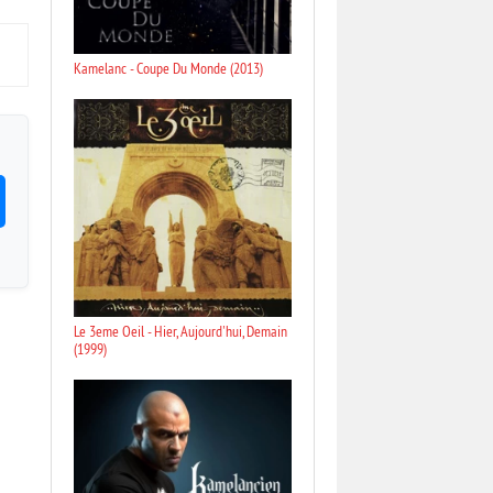
Kamelanc - Coupe Du Monde (2013)
Le 3eme Oeil - Hier, Aujourd'hui, Demain
(1999)