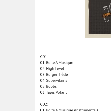
CD1:
01. Boite A Musique
02. High Level
03. Burger Tiède
04. Supervilains
05. Boobs
06. Tapis Volant
CD2:
01. Boite A Musique (Instrumental)