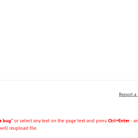
Report a
a bug"
or select any text on the page text and press
Ctrl+Enter
- a
ill reupload file.