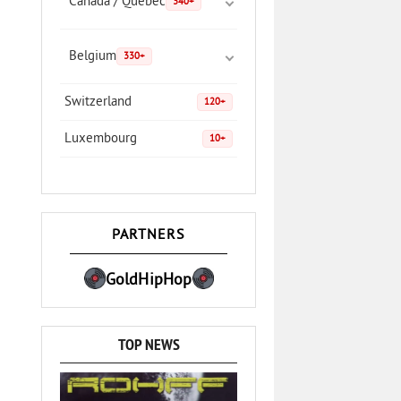
Canada / Quebec
340+
Belgium
330+
Switzerland
120+
Luxembourg
10+
PARTNERS
GoldHipHop
TOP NEWS