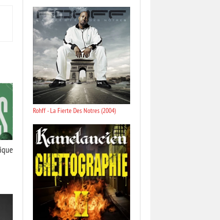
Rohff - La Fierte Des Notres (2004)
sique