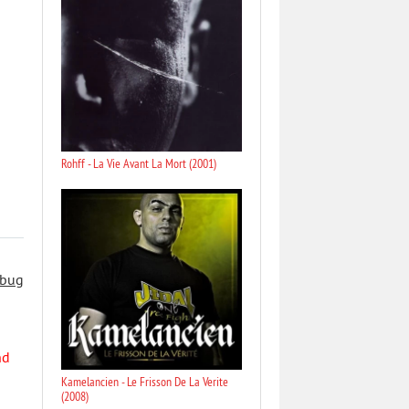
Rohff - La Vie Avant La Mort (2001)
 bug
nd
Kamelancien - Le Frisson De La Verite
(2008)