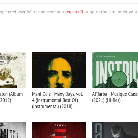
nregistered user. We recommend you
register'll
or go to the site under your
isten (Album
Mani Deiz - Many Days, vol.
Al'Tarba - Musique Clas
(2012)
4 (Instrumental Best Of)
(2021) (Hi-Res)
(Instrumental) (2018)