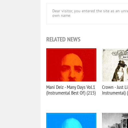
Dear visitor, you entered the site as an u
own name.
RELATED NEWS
Mani Deiz - Many Days Vol.1
Crown - Just L
(Instrumental Best Of) (215)
Instrumental) 