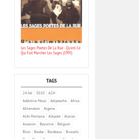
Les Sages Poetes De La Rue - Qu'est-Ce
Qui Fait Marcher Les Sages (1995)
TAGS
24-bit
3010
A2H
Addictive Music
Aelpeacha
Africa
Akhenaton
Algeria
Alibi Montana
Alkpote
Alonzo
Assassin
Bayonne
Belgium
Blois
Booba
Bordeaux
Brussels