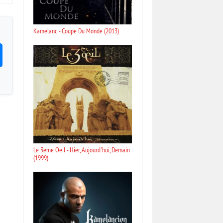
Kamelanc - Coupe Du Monde (2013)
Le 3eme Oeil - Hier, Aujourd'hui, Demain
(1999)