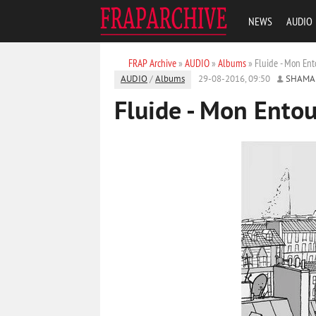
NEWS
AUDIO
FRAP Archive
»
AUDIO
»
Albums
» Fluide - Mon Ent
AUDIO
/
Albums
29-08-2016, 09:50
SHAMA
Fluide - Mon Entou