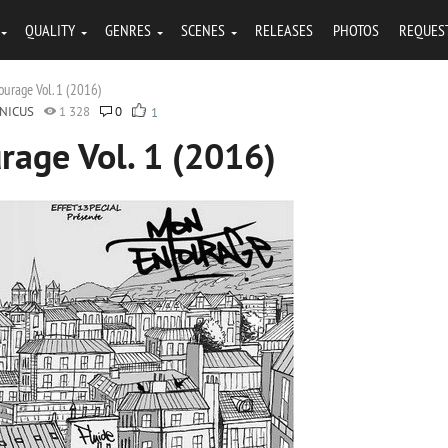
QUALITY
GENRES
SCENES
RELEASES
PHOTOS
REQUES
ourage Vol. 1 (2016)
NICUS
1 328
0
1
rage Vol. 1 (2016)