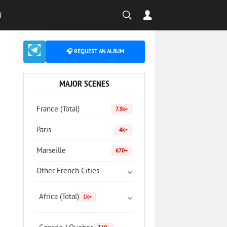
T
🎧 REQUEST AN ALBUM
MAJOR SCENES
France (Total)
7.3k+
Paris
4k+
Marseille
670+
Other French Cities
Africa (Total)
1k+