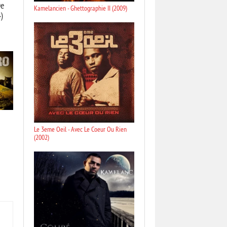
De
Kamelancien - Ghettographie II (2009)
4)
Le 3eme Oeil - Avec Le Coeur Ou Rien
(2002)