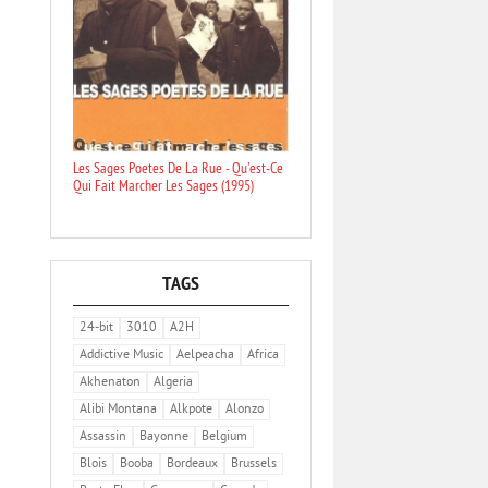
Les Sages Poetes De La Rue - Qu'est-Ce
Qui Fait Marcher Les Sages (1995)
TAGS
24-bit
3010
A2H
Addictive Music
Aelpeacha
Africa
Akhenaton
Algeria
Alibi Montana
Alkpote
Alonzo
Assassin
Bayonne
Belgium
Blois
Booba
Bordeaux
Brussels