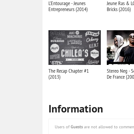
L’Entourage - Jeunes
Jeune Ras & LG'
Entrepreneurs (2014)
Bricks (2016)
The Recap Chapter #1
Stereo Neg - So
(2013)
De France (200
Information
Users of
Guests
are not allowed to comment