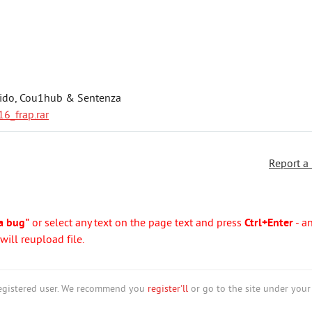
, Bido, Cou1hub & Sentenza
6_frap.rar
Report a
a bug"
or select any text on the page text and press
Ctrl+Enter
- a
ill reupload file.
nregistered user. We recommend you
register'll
or go to the site under your