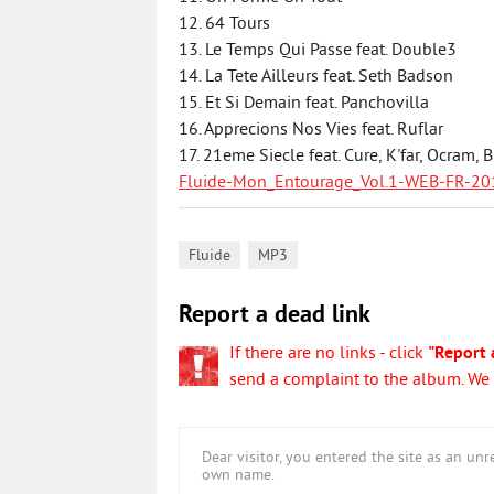
12. 64 Tours
13. Le Temps Qui Passe feat. Double3
14. La Tete Ailleurs feat. Seth Badson
15. Et Si Demain feat. Panchovilla
16. Apprecions Nos Vies feat. Ruflar
17. 21eme Siecle feat. Cure, K'far, Ocram
Fluide-Mon_Entourage_Vol.1-WEB-FR-201
,
Fluide
MP3
Report a dead link
If there are no links - click
"Report 
send a complaint to the album. We w
Dear visitor, you entered the site as an u
own name.