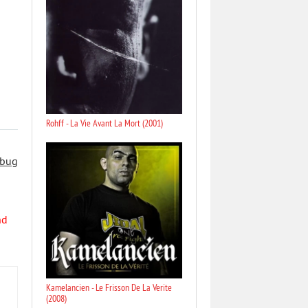
Rohff - La Vie Avant La Mort (2001)
 bug
nd
Kamelancien - Le Frisson De La Verite
(2008)