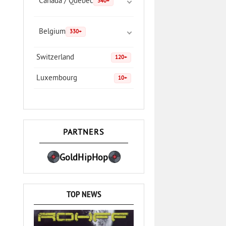
Canada / Quebec
340+
Belgium
330+
Switzerland
120+
Luxembourg
10+
PARTNERS
GoldHipHop
TOP NEWS