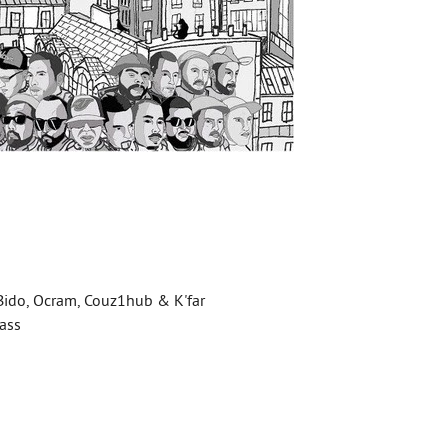
 Bido, Ocram, Couz1hub & K'far
lass