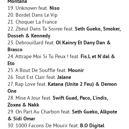
Montana
19. Unknown feat.
Niso
20. Bordel Dans Le Vip
21. Choquer La France
22. Zbeul Dans Ta Soiree feat.
Seth Gueko, Smoker,
Dosseh & Kennedy
23. Debrouillard feat.
Ol Kainry Et Dany Dan &
Brasco
24. Attrape Moi Si Tu Peux ! feat.
Fis.L et N'dal &
Eto
25. A Bout De Souffle feat.
Mounir
26. Tout Est Clair feat.
Jalane
27. Rap Love feat.
Katana (Unite 2 Feu) & Demon
One
28. Mise A Jour feat.
Swift Guad, Paco, L'indis,
Zoxea & Nakk
29. On Part Au Charbon feat.
Seth Gueko, Alkpote
& Sidi Omar
30. 1000 Facons De Mourir feat.
B.O Digital