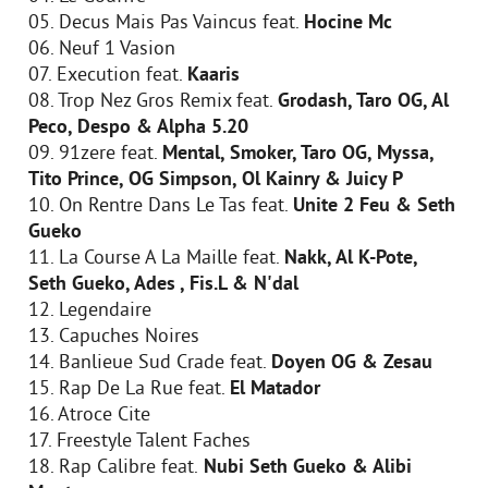
05. Decus Mais Pas Vaincus feat.
Hocine Mc
06. Neuf 1 Vasion
07. Execution feat.
Kaaris
08. Trop Nez Gros Remix feat.
Grodash, Taro OG, Al
Peco, Despo & Alpha 5.20
09. 91zere feat.
Mental, Smoker, Taro OG, Myssa,
Tito Prince, OG Simpson, Ol Kainry & Juicy P
10. On Rentre Dans Le Tas feat.
Unite 2 Feu & Seth
Gueko
11. La Course A La Maille feat.
Nakk, Al K-Pote,
Seth Gueko, Ades , Fis.L & N'dal
12. Legendaire
13. Capuches Noires
14. Banlieue Sud Crade feat.
Doyen OG & Zesau
15. Rap De La Rue feat.
El Matador
16. Atroce Cite
17. Freestyle Talent Faches
18. Rap Calibre feat.
Nubi Seth Gueko & Alibi