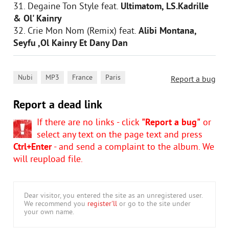
31. Degaine Ton Style feat.
Ultimatom, LS.Kadrille
& Ol' Kainry
32. Crie Mon Nom (Remix) feat.
Alibi Montana,
Seyfu ,Ol Kainry Et Dany Dan
,
,
,
Nubi
MP3
France
Paris
Report a bug
Report a dead link
If there are no links - click
"Report a bug"
or
select any text on the page text and press
Ctrl+Enter
- and send a complaint to the album. We
will reupload file.
Dear visitor, you entered the site as an unregistered user.
We recommend you
register'll
or go to the site under
your own name.