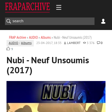
FRAP Archive
»
AUDIO
»
Albums
» Nubi - Neuf Unsoumis (2017)
AUDIO
/
Albums
23-04-2017, 18:35
LAMBERT
3 376
0
9
Nubi - Neuf Unsoumis
(2017)