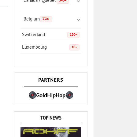
Canada / Quebec
340+
Belgium
330+
Switzerland
120+
Luxembourg
10+
PARTNERS
GoldHipHop
TOP NEWS