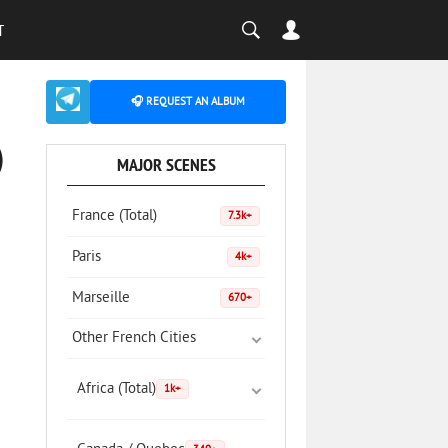
T
🎧 REQUEST AN ALBUM
)
MAJOR SCENES
France (Total)
7.3k+
Paris
4k+
Marseille
670+
Other French Cities
Africa (Total)
1k+