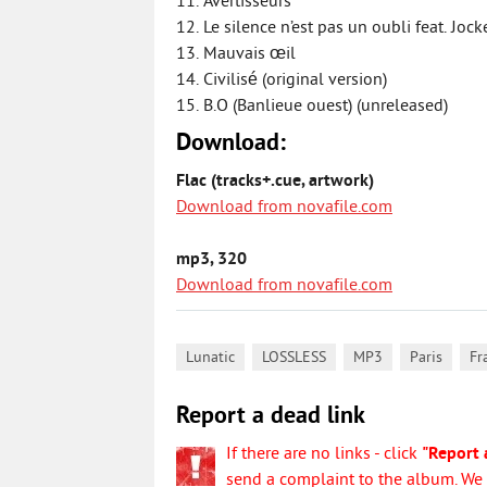
11. Avertisseurs
12. Le silence n’est pas un oubli feat. Jock
13. Mauvais œil
14. Civilisé (original version)
15. B.O (Banlieue ouest) (unreleased)
Download:
Flac (tracks+.cue, artwork)
Download from novafile.com
mp3, 320
Download from novafile.com
,
,
,
,
Lunatic
LOSSLESS
MP3
Paris
Fr
Report a dead link
If there are no links - click
"Report 
send a complaint to the album. We w