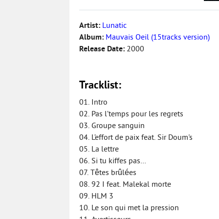
Artist:
Lunatic
Album:
Mauvais Oeil (15tracks version)
Release Date:
2000
Tracklist:
01. Intro
02. Pas l’temps pour les regrets
03. Groupe sanguin
04. L’effort de paix feat. Sir Doum's
05. La lettre
06. Si tu kiffes pas…
07. Têtes brûlées
08. 92 I feat. Malekal morte
09. HLM 3
10. Le son qui met la pression