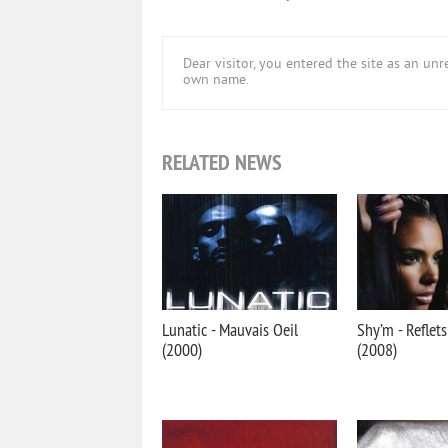
Dear visitor, you entered the site as an u
own name.
RELATED NEWS
Lunatic - Mauvais Oeil
Shy’m - Reflets
(2000)
(2008)