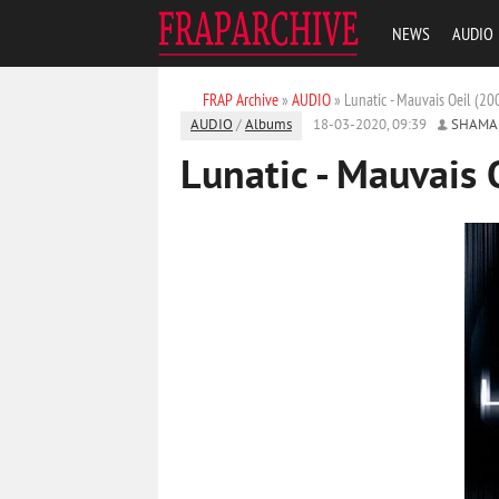
NEWS
AUDIO
FRAP Archive
»
AUDIO
» Lunatic - Mauvais Oeil (200
AUDIO
/
Albums
18-03-2020, 09:39
SHAMA
Lunatic - Mauvais 