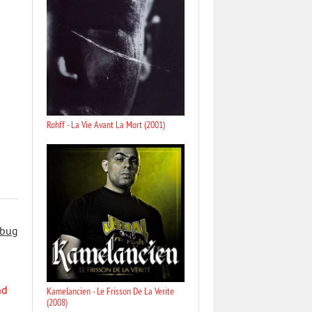
Rohff - La Vie Avant La Mort (2001)
 bug
nd
Kamelancien - Le Frisson De La Verite
(2008)