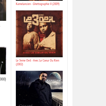
Kamelancien - Ghettographie II (2009)
s
Le 3eme Oeil - Avec Le Coeur Ou Rien
(2002)
000)