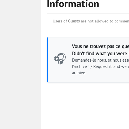
Information
Users of
Guests
are not allowed to comment
Vous ne trouvez pas ce que
Didn't find what you were 
🎧
Demandez-le nous, et nous essa
l'archive ! / Request it, and we w
archive!