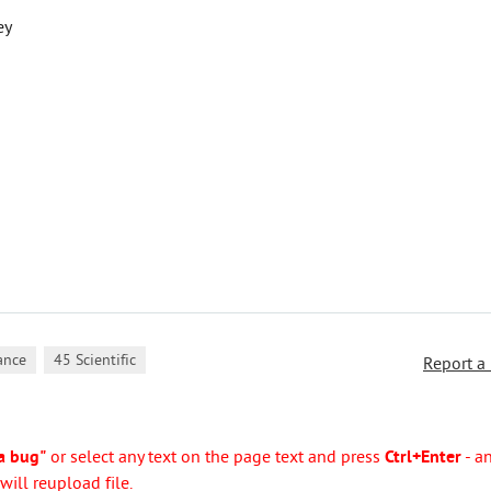
ey
,
ance
45 Scientific
Report a
a bug"
or select any text on the page text and press
Ctrl+Enter
- a
ill reupload file.