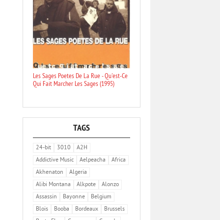
Les Sages Poetes De La Rue - Qu'est-Ce
Qui Fait Marcher Les Sages (1995)
TAGS
24-bit
3010
A2H
Addictive Music
Aelpeacha
Africa
Akhenaton
Algeria
Alibi Montana
Alkpote
Alonzo
Assassin
Bayonne
Belgium
Blois
Booba
Bordeaux
Brussels