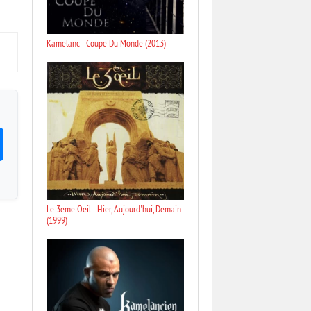
Kamelanc - Coupe Du Monde (2013)
Le 3eme Oeil - Hier, Aujourd'hui, Demain
(1999)