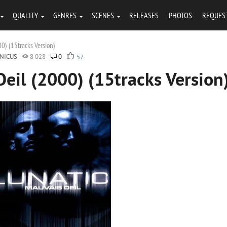
QUALITY
GENRES
SCENES
RELEASES
PHOTOS
REQUES
0) (15tracks Version)
NICUS
8 028
0
57
Oeil (2000) (15tracks Version