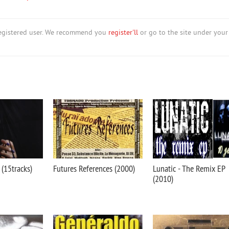
nregistered user. We recommend you
register'll
or go to the site under your
 (15tracks)
Futures References (2000)
Lunatic - The Remix EP
(2010)