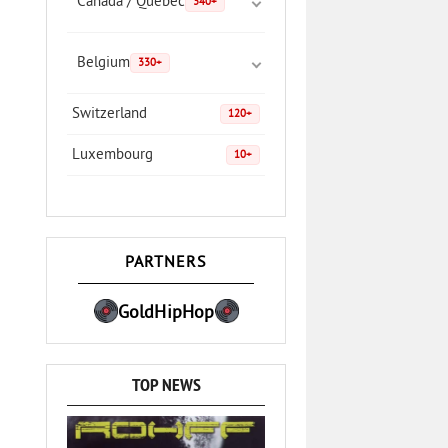
Canada / Quebec
340+
Belgium
330+
Switzerland
120+
Luxembourg
10+
PARTNERS
GoldHipHop
TOP NEWS