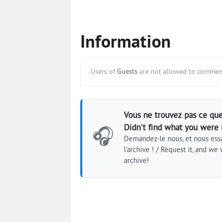
Information
Users of
Guests
are not allowed to comment
Vous ne trouvez pas ce que
Didn't find what you were 
🎧
Demandez-le nous, et nous essa
l'archive ! / Request it, and we w
archive!