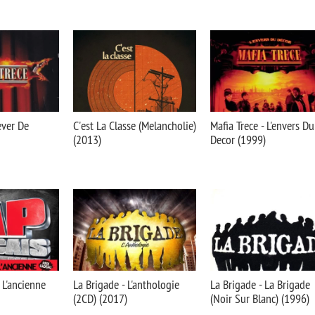
ever De
С'est La Classe (Melancholie)
Mafia Trece - L'envers Du
(2013)
Decor (1999)
 L'ancienne
La Brigade - L'anthologie
La Brigade - La Brigade
(2CD) (2017)
(Noir Sur Blanc) (1996)