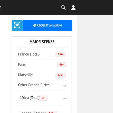
T
🎧 REQUEST AN ALBUM
MAJOR SCENES
France (Total)
7.3k+
Paris
4k+
Marseille
670+
Other French Cities
Africa (Total)
1k+