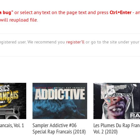
a bug"
or select any text on the page text and press
Ctrl+Enter
- a
ill reupload file.
nregistered user. We recommend you
register'll
or go to the site under your
ancais, Vol. 1
Sampler Addictive #06
Les Plumes Du Rap Franc
Special Rap Francais (2018)
Vol. 2 (2020)