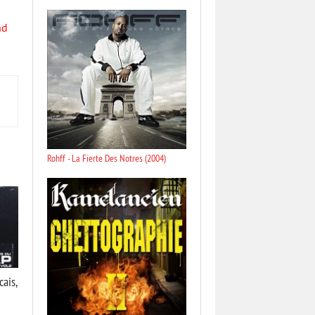
nd
Rohff - La Fierte Des Notres (2004)
ais,