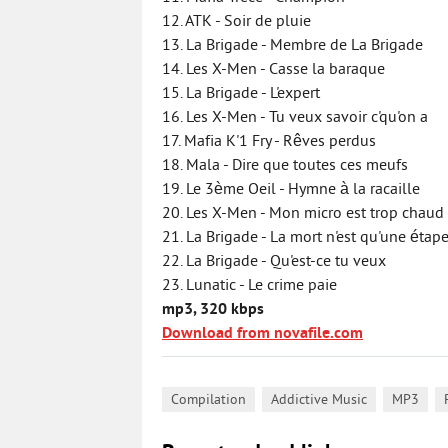
12. ATK - Soir de pluie
13. La Brigade - Membre de La Brigade
14. Les X-Men - Casse la baraque
15. La Brigade - L'expert
16. Les X-Men - Tu veux savoir c'qu'on a
17. Mafia K'1 Fry - Rêves perdus
18. Mala - Dire que toutes ces meufs
19. Le 3ème Oeil - Hymne à la racaille
20. Les X-Men - Mon micro est trop chaud
21. La Brigade - La mort n'est qu'une étap
22. La Brigade - Qu'est-ce tu veux
23. Lunatic - Le crime paie
mp3, 320 kbps
Download from novafile.com
,
,
,
Compilation
Addictive Music
MP3