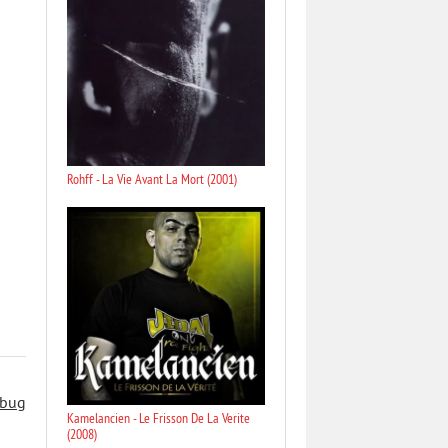
Rohff - La Vie Avant La Mort (2001)
 bug
Kamelancien - Le Frisson De La Verite
(2008)