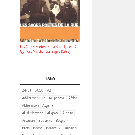
Les Sages Poetes De La Rue - Qu'est-Ce
Qui Fait Marcher Les Sages (1995)
TAGS
24-bit
3010
A2H
Addictive Music
Aelpeacha
Africa
Akhenaton
Algeria
Alibi Montana
Alkpote
Alonzo
Assassin
Bayonne
Belgium
Blois
Booba
Bordeaux
Brussels