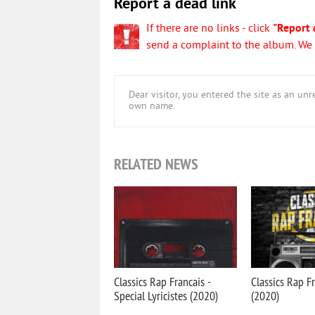
Report a dead link
If there are no links - click
"Report 
send a complaint to the album. We w
Dear visitor, you entered the site as an u
own name.
RELATED NEWS
Classics Rap Francais -
Classics Rap Fr
Special Lyricistes (2020)
(2020)