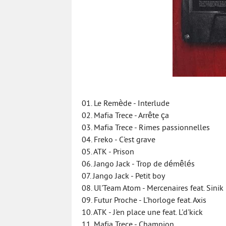
01. Le Remède - Interlude
02. Mafia Trece - Arrête ça
03. Mafia Trece - Rimes passionnelles
04. Freko - C'est grave
05. ATK - Prison
06. Jango Jack - Trop de démêlés
07. Jango Jack - Petit boy
08. Ul'Team Atom - Mercenaires feat. Sinik
09. Futur Proche - L'horloge feat. Axis
10. ATK - J'en place une feat. L'd'kick
11. Mafia Trece - Champion