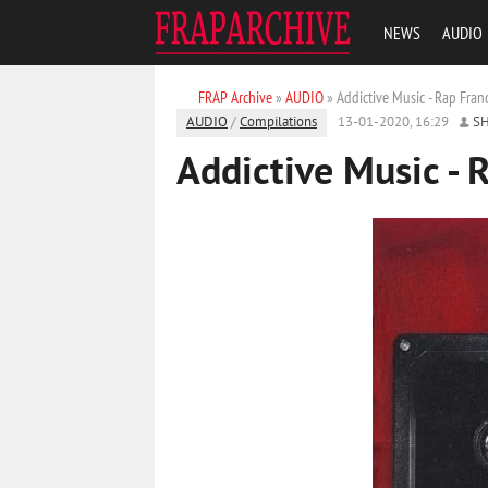
NEWS
AUDIO
FRAP Archive
»
AUDIO
» Addictive Music - Rap Fran
AUDIO
/
Compilations
13-01-2020, 16:29
S
Addictive Music - 