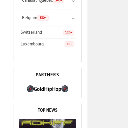
Canada / Quebec
340+
Belgium
330+
Switzerland
120+
Luxembourg
10+
PARTNERS
GoldHipHop
TOP NEWS