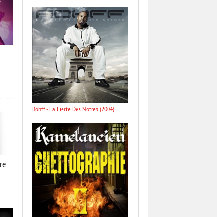
Rohff - La Fierte Des Notres (2004)
re