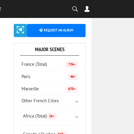
T
🎧 REQUEST AN ALBUM
MAJOR SCENES
France (Total)
7.3k+
Paris
4k+
Marseille
670+
Other French Cities
Africa (Total)
1k+