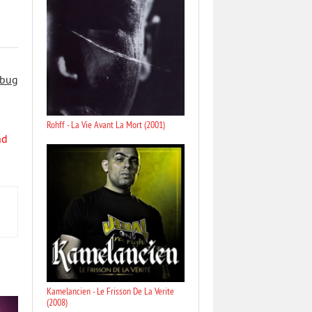
 bug
Rohff - La Vie Avant La Mort (2001)
nd
Kamelancien - Le Frisson De La Verite
(2008)