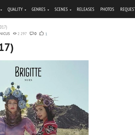
QUALITY
GENRES
SCENES
RELEASES
PHOTOS
REQUES
2017)
NICUS
2 297
0
1
017)