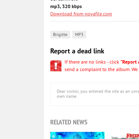
mp3, 320 kbps
Download from novafile.com
,
Brigitte
MP3
Report a dead link
If there are no links - click
"Report 
send a complaint to the album. We w
Dear visitor, you entered the site as an u
own name.
RELATED NEWS