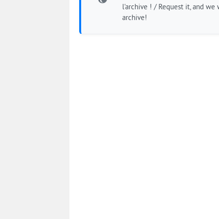
l'archive ! / Request it, and we w
archive!