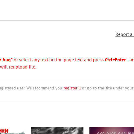
Report a
a bug"
or select any text on the page text and press
Ctrl+Enter
- a
ill reupload file.
nregistered user. We recommend you
register'll
or go to the site under your