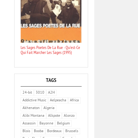
Les Sages Poetes De La Rue - Qu'est-Ce
Qui Fait Marcher Les Sages (1995)
TAGS
24-bit
3010
A2H
Addictive Music
Aelpeacha
Africa
Akhenaton
Algeria
Alibi Montana
Alkpote
Alonzo
Assassin
Bayonne
Belgium
Blois
Booba
Bordeaux
Brussels