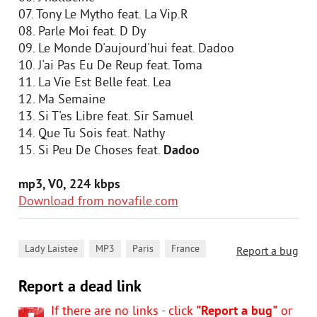
07. Tony Le Mytho feat. La Vip.R
08. Parle Moi feat. D Dy
09. Le Monde D'aujourd'hui feat. Dadoo
10. J'ai Pas Eu De Reup feat. Toma
11. La Vie Est Belle feat. Lea
12. Ma Semaine
13. Si T'es Libre feat. Sir Samuel
14. Que Tu Sois feat. Nathy
15. Si Peu De Choses feat.
Dadoo
mp3, V0, 224 kbps
Download from novafile.com
,
,
,
Lady Laistee
MP3
Paris
France
Report a bug
Report a dead link
If there are no links - click
"Report a bug"
or