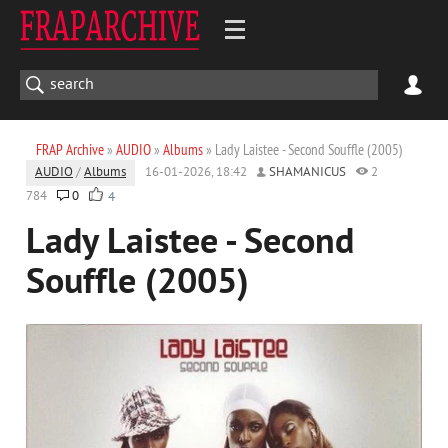
FRAP Archive
»
AUDIO
»
Albums
» Lady Laistee - Second Souffle (2005)
AUDIO
/
Albums
16-01-2026, 18:42
SHAMANICUS
2
784
0
4
Lady Laistee - Second
Souffle (2005)