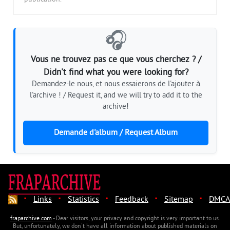
🎧
Vous ne trouvez pas ce que vous cherchez ? /
Didn't find what you were looking for?
Demandez-le nous, et nous essaierons de l'ajouter à
l'archive ! / Request it, and we will try to add it to the
archive!
Demande d'album / Request Album
·
·
·
·
·
Links
Statistics
Feedback
Sitemap
DMCA
fraparchive.com
- Dear visitors, your privacy and copyright is very important to us.
But, unfortunately, we don't have all information about published materials on