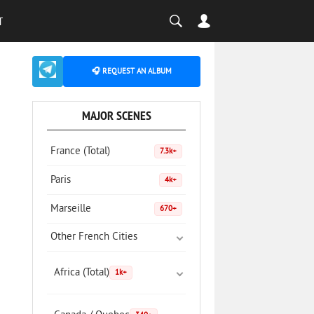
T
🎧 REQUEST AN ALBUM
MAJOR SCENES
France (Total)
7.3k+
Paris
4k+
Marseille
670+
Other French Cities
Africa (Total)
1k+