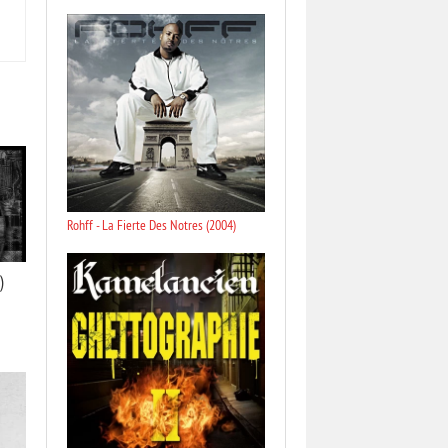
Rohff - La Fierte Des Notres (2004)
)