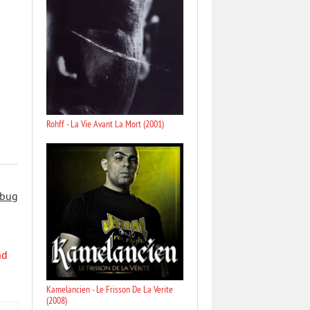
Rohff - La Vie Avant La Mort (2001)
 bug
nd
Kamelancien - Le Frisson De La Verite
(2008)