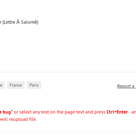
r (Lettre À Salomé)
,
,
e
France
Paris
Report a
a bug"
or select any text on the page text and press
Ctrl+Enter
- a
ill reupload file.