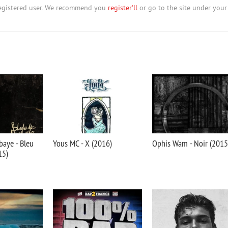
nregistered user. We recommend you
register'll
or go to the site under your
baye - Bleu
Yous MC - X (2016)
Ophis Wam - Noir (2015
15)