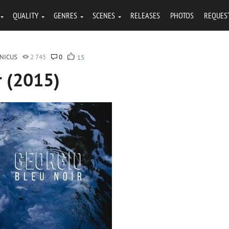
QUALITY
GENRES
SCENES
RELEASES
PHOTOS
REQUES
NICUS
2 745
0
15
r (2015)