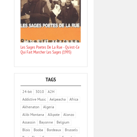
Les Sages Poetes De La Rue - Qu'est-Ce
Qui Fait Marcher Les Sages (1995)
TAGS
24-bit
3010
A2H
Addictive Music
Aelpeacha
Africa
Akhenaton
Algeria
Alibi Montana
Alkpote
Alonzo
Assassin
Bayonne
Belgium
Blois
Booba
Bordeaux
Brussels