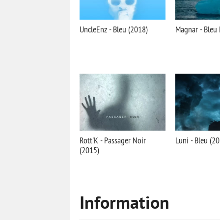
UncleEnz - Bleu (2018)
Magnar - Bleu
Rott'K - Passager Noir
Luni - Bleu (2
(2015)
Information