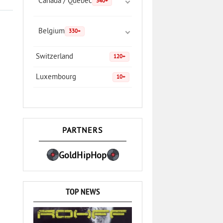
Canada / Quebec
340+
Belgium
330+
Switzerland
120+
Luxembourg
10+
PARTNERS
GoldHipHop
TOP NEWS