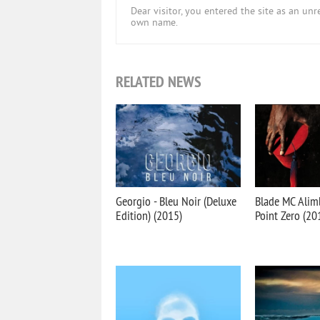
Dear visitor, you entered the site as an u
own name.
RELATED NEWS
Georgio - Bleu Noir (Deluxe
Blade MC Alim
Edition) (2015)
Point Zero (20