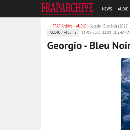
NEWS
AUDIO
FRAP Archive
»
AUDIO
» Georgio - Bleu Noir (2015)
AUDIO
/
Albums
11-05-2025, 22:28
SHAMA
Georgio - Bleu Noi