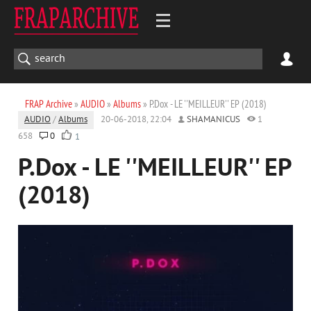
FRAP Archive
»
AUDIO
»
Albums
» P.Dox - LE ''MEILLEUR'' EP (2018)
AUDIO
/
Albums
20-06-2018, 22:04
SHAMANICUS
1
658
0
1
P.Dox - LE ''MEILLEUR'' EP
(2018)