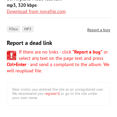
mp3, 320 kbps
Download from novafile.com
,
P.Dox
MP3
Report a bug
Report a dead link
If there are no links - click
"Report a bug"
or
select any text on the page text and press
Ctrl+Enter
- and send a complaint to the album. We
will reupload file.
Dear visitor, you entered the site as an unregistered user.
We recommend you
register'll
or go to the site under
your own name.