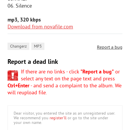
06. Silence
mp3, 320 kbps
Download from novafile.com
,
Changerz
MP3
Report a bug
Report a dead link
If there are no links - click
"Report a bug"
or
select any text on the page text and press
Ctrl+Enter
- and send a complaint to the album. We
will reupload file.
Dear visitor, you entered the site as an unregistered user.
We recommend you
register'll
or go to the site under
your own name.