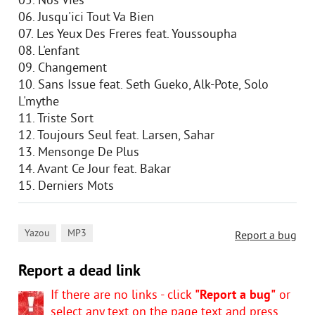
05. Nos Vies
06. Jusqu'ici Tout Va Bien
07. Les Yeux Des Freres feat. Youssoupha
08. L'enfant
09. Changement
10. Sans Issue feat. Seth Gueko, Alk-Pote, Solo
L'mythe
11. Triste Sort
12. Toujours Seul feat. Larsen, Sahar
13. Mensonge De Plus
14. Avant Ce Jour feat. Bakar
15. Derniers Mots
,
Yazou
MP3
Report a bug
Report a dead link
If there are no links - click
"Report a bug"
or
select any text on the page text and press