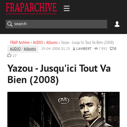
FRAP Archive
»
AUDIO
»
Albums
» Yazou - Jusqu'ici Tout Va Bien (2008)
AUDIO
/
Albums
29-04-2008, 01:25
LAMBERT
7 892
0
27
Yazou - Jusqu'ici Tout Va
Bien (2008)