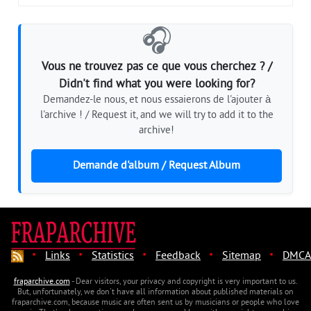
🎧
Vous ne trouvez pas ce que vous cherchez ? /
Didn't find what you were looking for?
Demandez-le nous, et nous essaierons de l'ajouter à
l'archive ! / Request it, and we will try to add it to the
archive!
Demande d'album / Request Album
·
·
·
·
·
Links
Statistics
Feedback
Sitemap
DMCA
fraparchive.com
- Dear visitors, your privacy and copyright is very important to us.
But, unfortunately, we don't have all information about published materials on
fraparchive.com, because music are often sent us by musicians or people who love