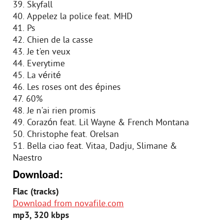
39. Skyfall
40. Appelez la police feat. MHD
41. Ps
42. Chien de la casse
43. Je t'en veux
44. Everytime
45. La vérité
46. Les roses ont des épines
47. 60%
48. Je n'ai rien promis
49. Corazón feat. Lil Wayne & French Montana
50. Christophe feat. Orelsan
51. Bella ciao feat. Vitaa, Dadju, Slimane &
Naestro
Download:
Flac (tracks)
Download from novafile.com
mp3, 320 kbps