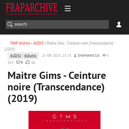
FRAP Archive
»
AUDIO
» Maitre Gims - Ceinture noire (Transcendance)
(2019)
AUDIO
/
Albums
21-08-2025, 23:13
SHAMANICUS
5
161
0
10
Maitre Gims - Ceinture
noire (Transcendance)
(2019)