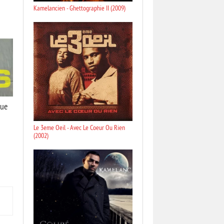
Kamelancien - Ghettographie II (2009)
gue
Le 3eme Oeil - Avec Le Coeur Ou Rien
(2002)