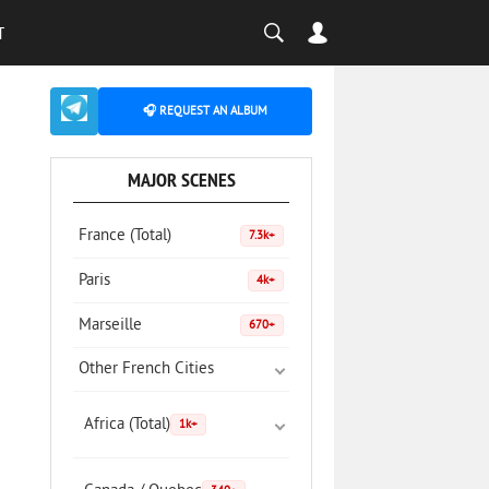
T
🎧 REQUEST AN ALBUM
MAJOR SCENES
France (Total)
7.3k+
Paris
4k+
Marseille
670+
Other French Cities
Africa (Total)
1k+