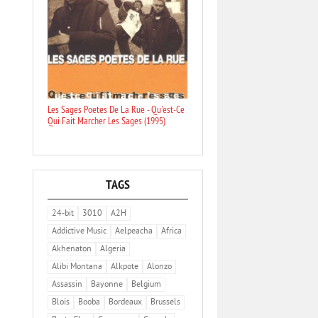
Les Sages Poetes De La Rue - Qu'est-Ce
Qui Fait Marcher Les Sages (1995)
TAGS
24-bit
3010
A2H
Addictive Music
Aelpeacha
Africa
Akhenaton
Algeria
Alibi Montana
Alkpote
Alonzo
Assassin
Bayonne
Belgium
Blois
Booba
Bordeaux
Brussels