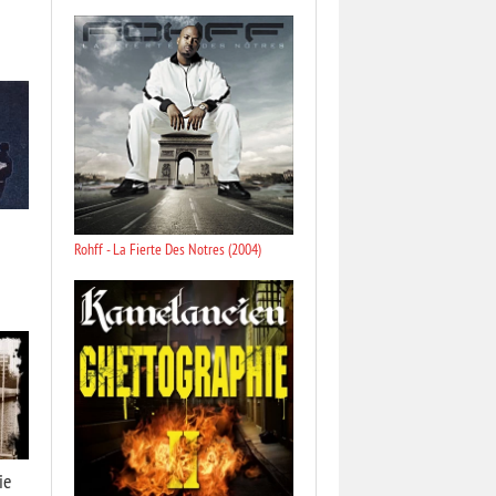
Rohff - La Fierte Des Notres (2004)
ie