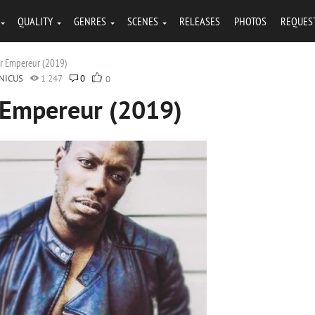
QUALITY
GENRES
SCENES
RELEASES
PHOTOS
REQUES
tur Empereur (2019)
NICUS
1 247
0
0
r Empereur (2019)