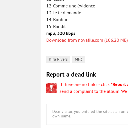
12. Comme une évidence
13. Je te demande
14. Bonbon
15. Bandit
mp3, 320 kbps
Download from novafile.com (106.20 MB)
,
Kira Rivers
MP3
Report a dead link
If there are no links - click
"Report 
send a complaint to the album. We w
Dear visitor, you entered the site as an u
own name.