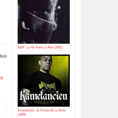
Rohff - La Vie Avant La Mort (2001)
 bug
nd
Kamelancien - Le Frisson De La Verite
(2008)