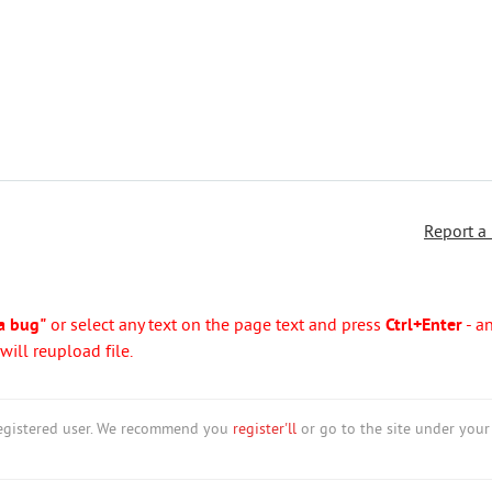
Report a
a bug"
or select any text on the page text and press
Ctrl+Enter
- a
ill reupload file.
nregistered user. We recommend you
register'll
or go to the site under your