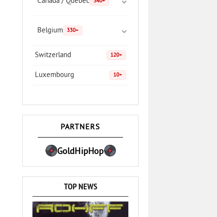
Canada / Quebec
340+
Belgium
330+
Switzerland
120+
Luxembourg
10+
PARTNERS
GoldHipHop
TOP NEWS