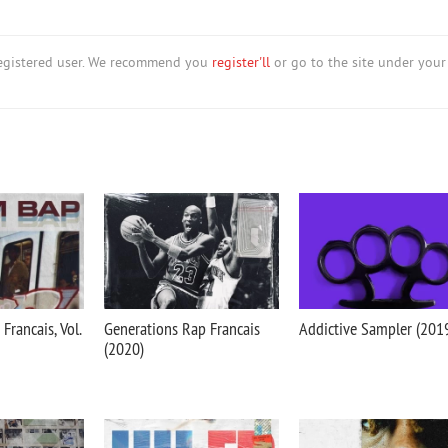
nregistered user. We recommend you
register'll
or go to the site under your
rancais, Vol.
Generations Rap Francais
Addictive Sampler (201
(2020)