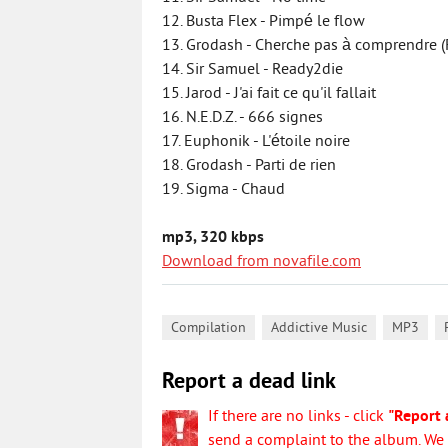
12. Busta Flex - Pimpé le flow
13. Grodash - Cherche pas à comprendre (F
14. Sir Samuel - Ready2die
15. Jarod - J'ai fait ce qu'il fallait
16. N.E.D.Z. - 666 signes
17. Euphonik - L'étoile noire
18. Grodash - Parti de rien
19. Sigma - Chaud
mp3, 320 kbps
Download from novafile.com
,
,
,
Compilation
Addictive Music
MP3
Report a dead link
If there are no links - click
"Report 
send a complaint to the album. We w