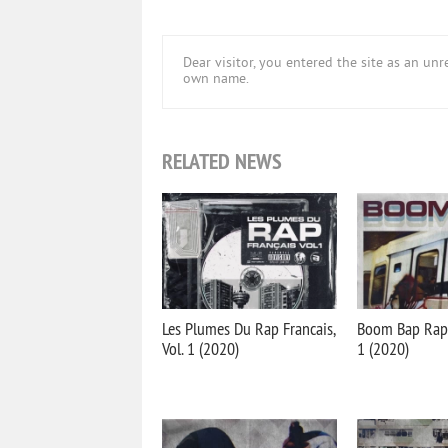
Dear visitor, you entered the site as an u
own name.
RELATED NEWS
Les Plumes Du Rap Francais,
Boom Bap Rap F
Vol. 1 (2020)
1 (2020)