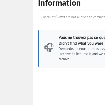
Information
Users of
Guests
are not allowed to comment
Vous ne trouvez pas ce que
Didn't find what you were 
🎧
Demandez-le nous, et nous essa
l'archive ! / Request it, and we w
archive!