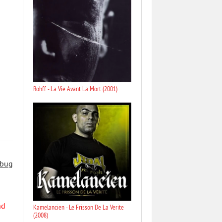
Rohff - La Vie Avant La Mort (2001)
 bug
nd
Kamelancien - Le Frisson De La Verite
(2008)