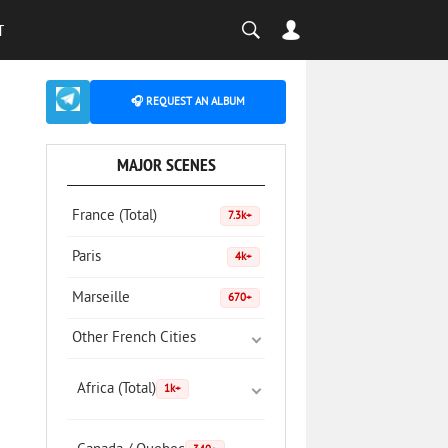
T
🎧 REQUEST AN ALBUM
MAJOR SCENES
France (Total)
7.3k+
Paris
4k+
Marseille
670+
Other French Cities
Africa (Total)
1k+