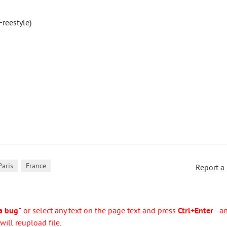
reestyle)
,
Paris
France
Report a
a bug"
or select any text on the page text and press
Ctrl+Enter
- a
ill reupload file.