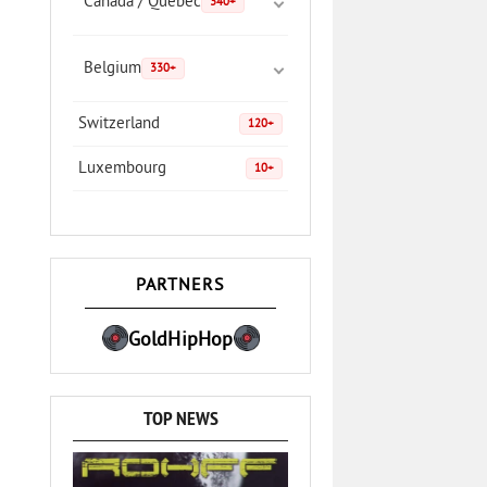
Canada / Quebec
340+
Belgium
330+
Switzerland
120+
Luxembourg
10+
PARTNERS
GoldHipHop
TOP NEWS