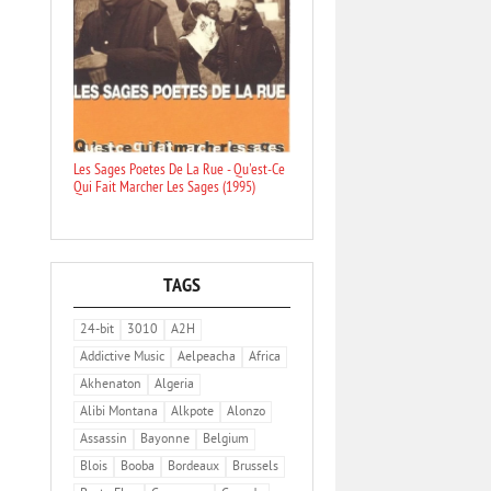
Les Sages Poetes De La Rue - Qu'est-Ce
Qui Fait Marcher Les Sages (1995)
TAGS
24-bit
3010
A2H
Addictive Music
Aelpeacha
Africa
Akhenaton
Algeria
Alibi Montana
Alkpote
Alonzo
Assassin
Bayonne
Belgium
Blois
Booba
Bordeaux
Brussels