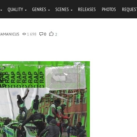
QUALITY
GENRES
SCENES
RELEASES
PHOTOS
REQUES
HAMANICUS
1 698
0
2