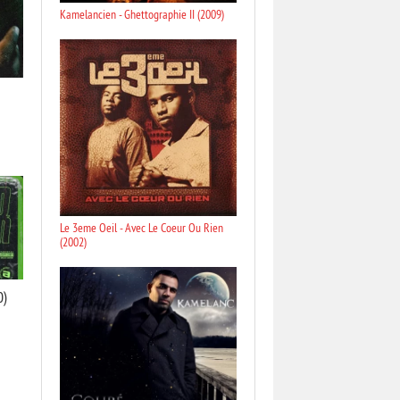
Kamelancien - Ghettographie II (2009)
Le 3eme Oeil - Avec Le Coeur Ou Rien
(2002)
0)