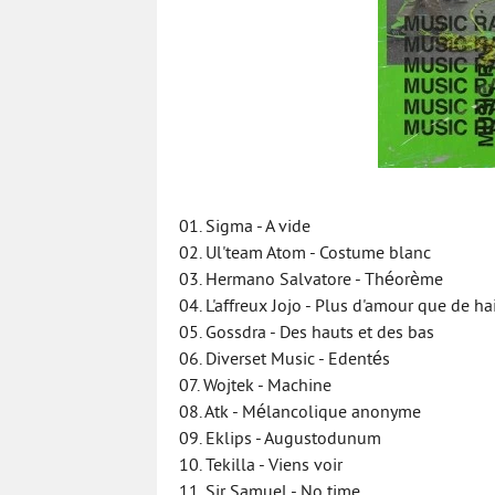
01. Sigma - A vide
02. Ul'team Atom - Costume blanc
03. Hermano Salvatore - Théorème
04. L'affreux Jojo - Plus d'amour que de ha
05. Gossdra - Des hauts et des bas
06. Diverset Music - Edentés
07. Wojtek - Machine
08. Atk - Mélancolique anonyme
09. Eklips - Augustodunum
10. Tekilla - Viens voir
11. Sir Samuel - No time