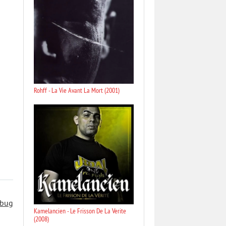
Rohff - La Vie Avant La Mort (2001)
 bug
Kamelancien - Le Frisson De La Verite
(2008)