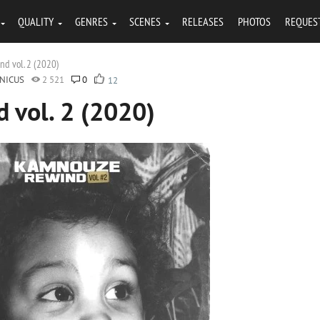
QUALITY
GENRES
SCENES
RELEASES
PHOTOS
REQUES
nd vol. 2 (2020)
NICUS
2 521
0
12
 vol. 2 (2020)