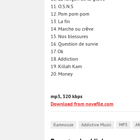
11. O.S.N.S
12. Pom pom pom
13. La fin
14. Marche ou crève
15. Nos blessures
16. Question de survie
17. Ok
18. Addiction
19. Killah Kam
20. Money
mp3, 320 kbps
Download from novafile.com
,
,
,
Kamnouze
Addictive Music
MP3
Af