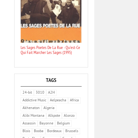
Les Sages Poetes De La Rue - Qu'est-Ce
Qui Fait Marcher Les Sages (1995)
TAGS
24-bit
3010
A2H
Addictive Music
Aelpeacha
Africa
Akhenaton
Algeria
Alibi Montana
Alkpote
Alonzo
Assassin
Bayonne
Belgium
Blois
Booba
Bordeaux
Brussels