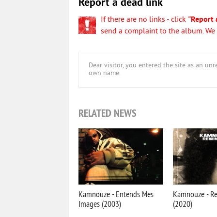
Report a dead link
If there are no links - click
"Report 
send a complaint to the album. We w
Dear visitor, you entered the site as an u
own name.
RELATED NEWS
Kamnouze - Entends Mes
Kamnouze - Re
Images (2003)
(2020)