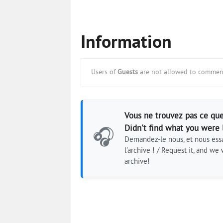
Information
Users of
Guests
are not allowed to comment
Vous ne trouvez pas ce que
Didn't find what you were 
🎧
Demandez-le nous, et nous essa
l'archive ! / Request it, and we w
archive!