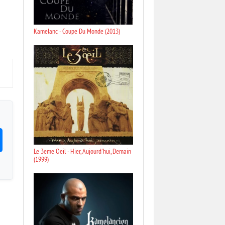
Kamelanc - Coupe Du Monde (2013)
Le 3eme Oeil - Hier, Aujourd'hui, Demain
(1999)