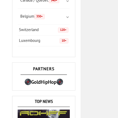
Canada / Quebec
340+
Belgium
330+
Switzerland
120+
Luxembourg
10+
PARTNERS
GoldHipHop
TOP NEWS