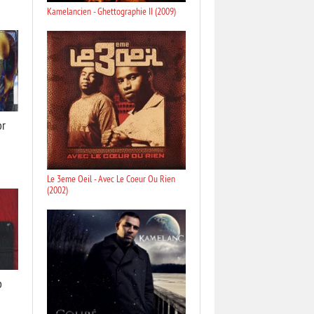
Kamelancien - Ghettographie II (2009)
or
Le 3eme Oeil - Avec Le Coeur Ou Rien
(2002)
b