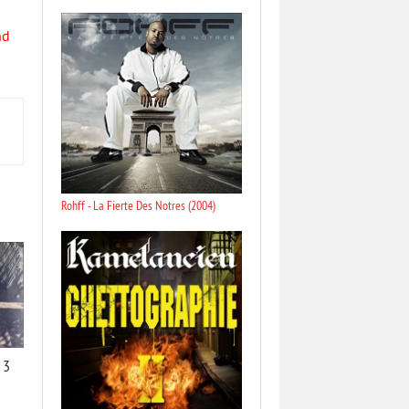
nd
Rohff - La Fierte Des Notres (2004)
 3