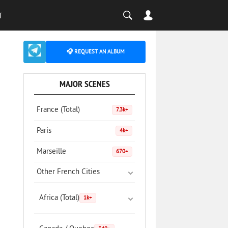
T
🎧 REQUEST AN ALBUM
MAJOR SCENES
France (Total)
7.3k+
Paris
4k+
Marseille
670+
Other French Cities
Africa (Total)
1k+