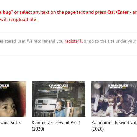
a bug"
or select any text on the page text and press
Ctrl+Enter
- a
ill reupload file.
nregistered user. We recommend you
register'll
or go to the site under your
wind vol. 4
Kamnouze - Rewind Vol. 1
Kamnouze - Rewind vol.
(2020)
(2020)