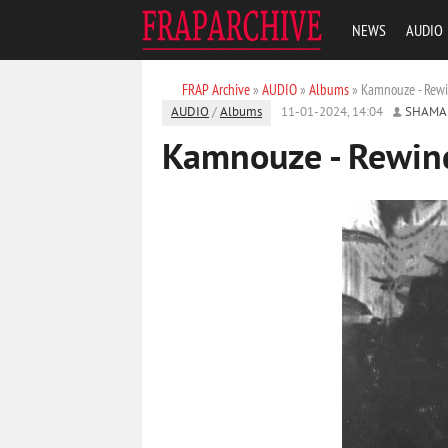
NEWS
AUDIO
FRAP Archive
»
AUDIO
»
Albums
» Kamnouze - Rewi
AUDIO
/
Albums
11-01-2024, 14:04
SHAMA
Kamnouze - Rewind