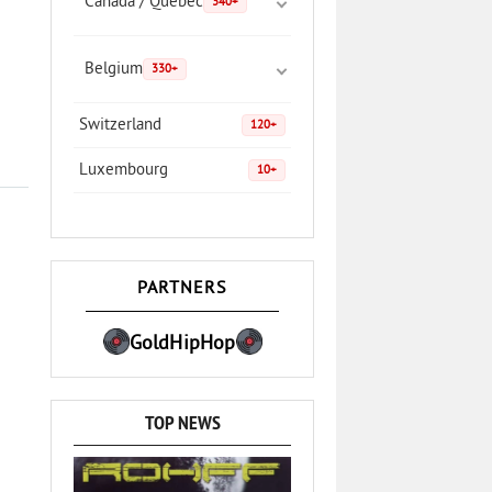
Canada / Quebec
340+
Belgium
330+
Switzerland
120+
Luxembourg
10+
PARTNERS
GoldHipHop
TOP NEWS