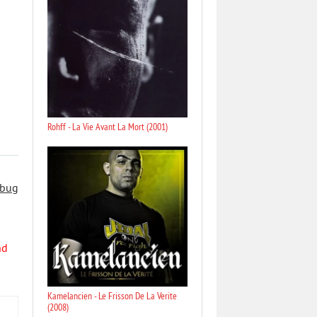
Rohff - La Vie Avant La Mort (2001)
 bug
nd
Kamelancien - Le Frisson De La Verite
(2008)