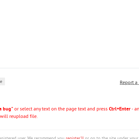
ce
Report a
a bug"
or select any text on the page text and press
Ctrl+Enter
- a
ill reupload file.
nregistered user. We recommend you
register'll
or go to the site under your