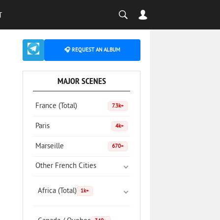
T
🎧 REQUEST AN ALBUM
MAJOR SCENES
France (Total)
7.3k+
Paris
4k+
Marseille
670+
Other French Cities
Africa (Total)
1k+