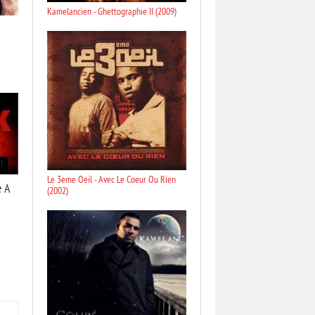
Kamelancien - Ghettographie II (2009)
Le 3eme Oeil - Avec Le Coeur Ou Rien
e A
(2002)