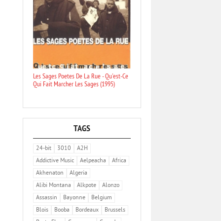
Les Sages Poetes De La Rue - Qu'est-Ce
Qui Fait Marcher Les Sages (1995)
TAGS
24-bit
3010
A2H
Addictive Music
Aelpeacha
Africa
Akhenaton
Algeria
Alibi Montana
Alkpote
Alonzo
Assassin
Bayonne
Belgium
Blois
Booba
Bordeaux
Brussels