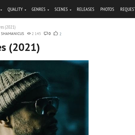
QUALITY
GENRES
SCENES
RELEASES
PHOTOS
REQUES
res (2021)
SHAMANICUS
2 145
0
2
es (2021)