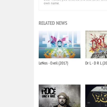
own name.
RELATED NEWS
LeNos - Eveil (2017)
Dr L - D R L (2