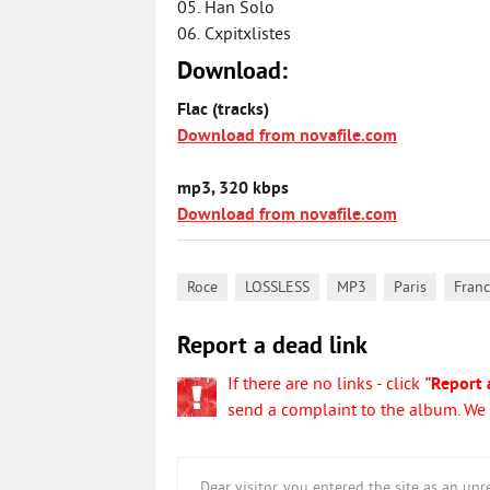
05. Han Solo
06. Cxpitxlistes
Download:
Flac (tracks)
Download from novafile.com
mp3, 320 kbps
Download from novafile.com
,
,
,
,
Roce
LOSSLESS
MP3
Paris
Fran
Report a dead link
If there are no links - click
"Report 
send a complaint to the album. We w
Dear visitor, you entered the site as an u