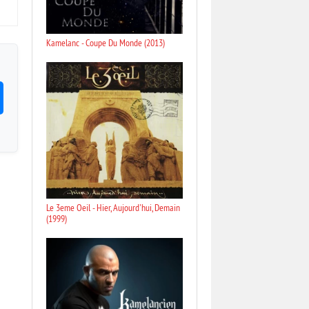
Kamelanc - Coupe Du Monde (2013)
Le 3eme Oeil - Hier, Aujourd'hui, Demain
(1999)