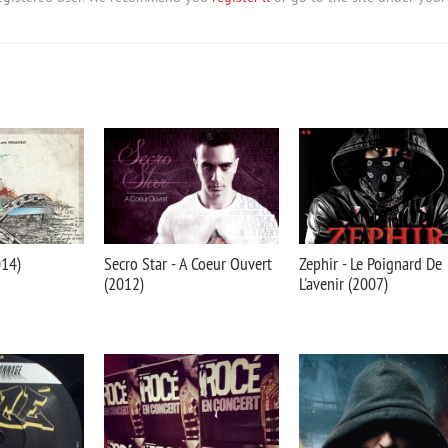
014)
Secro Star - A Coeur Ouvert
Zephir - Le Poignard De
(2012)
L'avenir (2007)