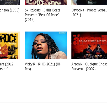
horizon (1998)
SkillzBeats - Skillz Beats
Davodka - Proces Verbal
Presents "Best Of Roce"
(2021)
(2015)
art (2012
Vicky R - RHC (2021) (Hi-
Arsenik - Quelque Chos
rsion)
Res)
Survecu... (2002)