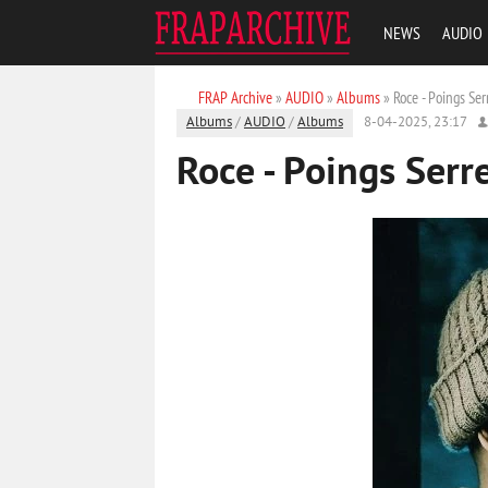
NEWS
AUDIO
FRAP Archive
»
AUDIO
»
Albums
» Roce - Poings Ser
Albums
/
AUDIO
/
Albums
8-04-2025, 23:17
Roce - Poings Serr