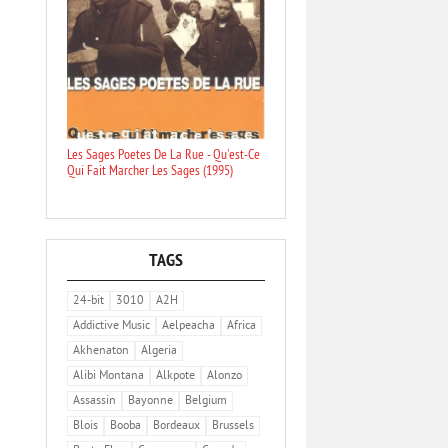
Les Sages Poetes De La Rue - Qu'est-Ce
Qui Fait Marcher Les Sages (1995)
TAGS
24-bit
3010
A2H
Addictive Music
Aelpeacha
Africa
Akhenaton
Algeria
Alibi Montana
Alkpote
Alonzo
Assassin
Bayonne
Belgium
Blois
Booba
Bordeaux
Brussels