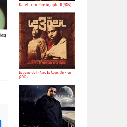
Kamelancien - Ghettographie II (2009)
Res)
Le 3eme Oeil - Avec Le Coeur Ou Rien
(2002)