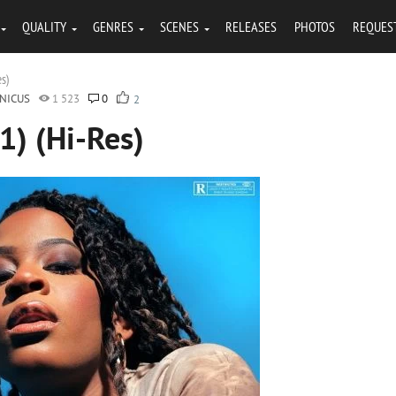
QUALITY
GENRES
SCENES
RELEASES
PHOTOS
REQUES
es)
NICUS
1 523
0
2
1) (Hi-Res)