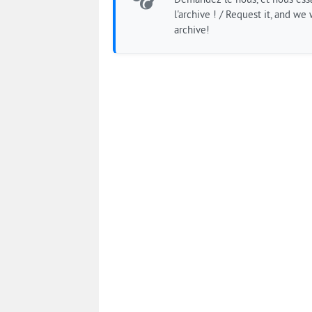
Demandez-le nous, et nous essa
l'archive ! / Request it, and we w
archive!