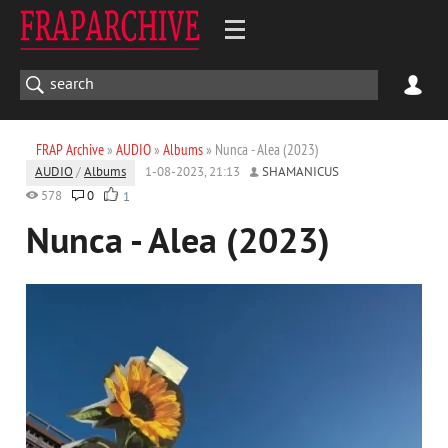
FRAP Archive
»
AUDIO
»
Albums
» Nunca - Alea (2023)
AUDIO
/
Albums
1-08-2023, 21:13
SHAMANICUS
578
0
1
Nunca - Alea (2023)