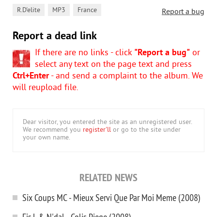
,
,
R.D'elite
MP3
France
Report a bug
Report a dead link
If there are no links - click
"Report a bug"
or
select any text on the page text and press
Ctrl+Enter
- and send a complaint to the album. We
will reupload file.
Dear visitor, you entered the site as an unregistered user.
We recommend you
register'll
or go to the site under
your own name.
RELATED NEWS
Six Coups MC - Mieux Servi Que Par Moi Meme (2008)
Fis.L & N'dal - Colis Piege (2008)