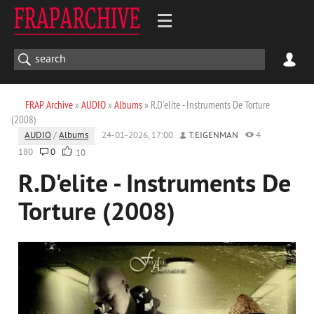
FRAP Archive
»
AUDIO
»
Albums
» R.D'elite - Instruments De Torture
(2008)
AUDIO
/
Albums
24-01-2026, 17:00
T.EIGENMAN
4
180
0
10
R.D'elite - Instruments De
Torture (2008)