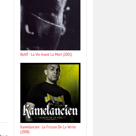
Rohff - La Vie Avant La Mort (2001)
Kamelancien - Le Frisson De La Verite
(2008)