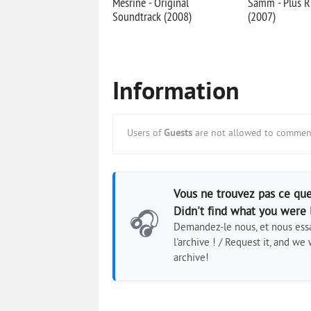
Mesrine - Original
Samm - Plus R
Soundtrack (2008)
(2007)
Information
Users of
Guests
are not allowed to comment
Vous ne trouvez pas ce que
Didn't find what you were 
🎧
Demandez-le nous, et nous essa
l'archive ! / Request it, and we w
archive!