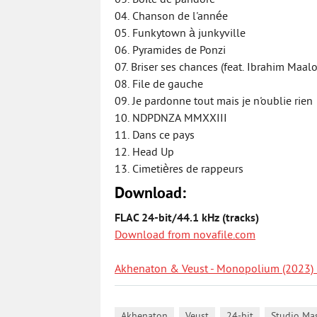
03. Boîte de pandore
04. Chanson de l'année
05. Funkytown à junkyville
06. Pyramides de Ponzi
07. Briser ses chances (feat. Ibrahim Maal
08. File de gauche
09. Je pardonne tout mais je n'oublie rien
10. NDPDNZA MMXXIII
11. Dans ce pays
12. Head Up
13. Cimetières de rappeurs
Download:
FLAC 24-bit/44.1 kHz (tracks)
Download from novafile.com
Akhenaton & Veust - Monopolium (2023) 
,
,
,
Akhenaton
Veust
24-bit
Studio Ma