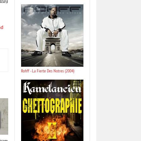
 bug
nd
Rohff - La Fierte Des Notres (2004)
Team