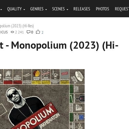
QUALITY
GENRES
SCENES
RELEASES
PHOTOS
REQUES
polium (2023) (Hi-Res)
ICUS
2 241
0
2
 - Monopolium (2023) (Hi-