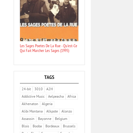
Les Sages Poetes De La Rue - Qu'est-Ce
Qui Fait Marcher Les Sages (1995)
TAGS
24-bit
3010
A2H
Addictive Music
Aelpeacha
Africa
Akhenaton
Algeria
Alibi Montana
Alkpote
Alonzo
Assassin
Bayonne
Belgium
Blois
Booba
Bordeaux
Brussels