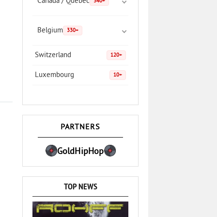
Canada / Quebec
340+
Belgium
330+
Switzerland
120+
Luxembourg
10+
PARTNERS
GoldHipHop
TOP NEWS