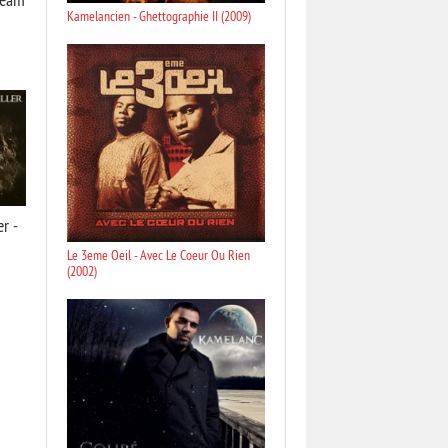
Kamelancien - Ghettographie II (2009)
r -
Le 3eme Oeil - Avec Le Coeur Ou Rien
(2002)