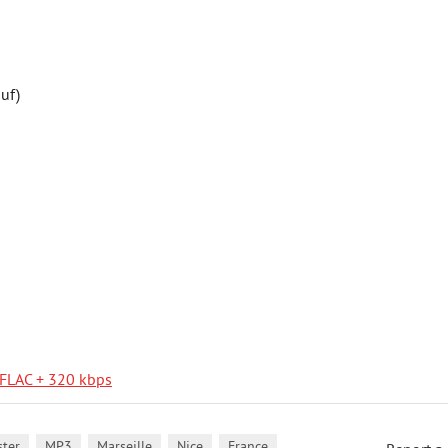
ouf)
FLAC + 320 kbps
,
,
,
,
ster
MP3
Marseille
Nice
France