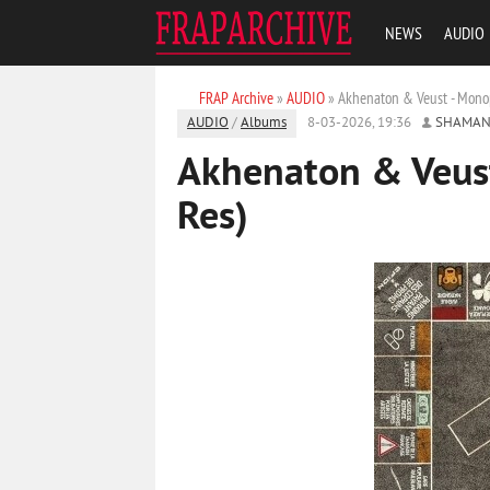
NEWS
AUDIO
FRAP Archive
»
AUDIO
» Akhenaton & Veust - Mono
AUDIO
/
Albums
8-03-2026, 19:36
SHAMAN
Akhenaton & Veust
Res)