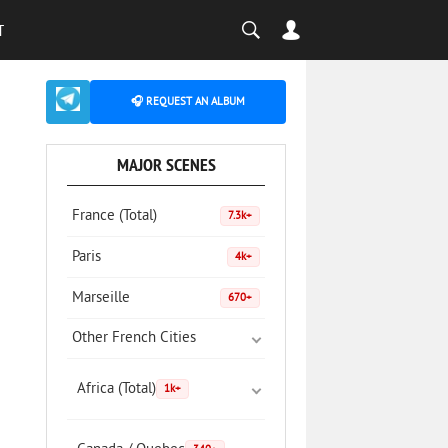
T
🎧 REQUEST AN ALBUM
MAJOR SCENES
France (Total)
7.3k+
Paris
4k+
Marseille
670+
Other French Cities
Africa (Total)
1k+