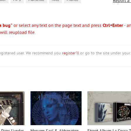
Report a
a bug"
or select any text on the page text and press
Ctrl+Enter
- a
ill reupload file.
nregistered user. We recommend you
register'll
or go to the site under your
 Dans L'under
Meryem Saci & Akhenaton -
Street Album La Cosca 