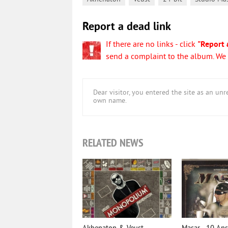
Report a dead link
If there are no links - click
"Report 
send a complaint to the album. We w
Dear visitor, you entered the site as an u
own name.
RELATED NEWS
Akhenaton & Veust -
Masar - 10 Ans