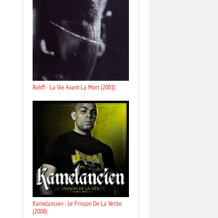
Rohff - La Vie Avant La Mort (2001)
Kamelancien - Le Frisson De La Verite
(2008)