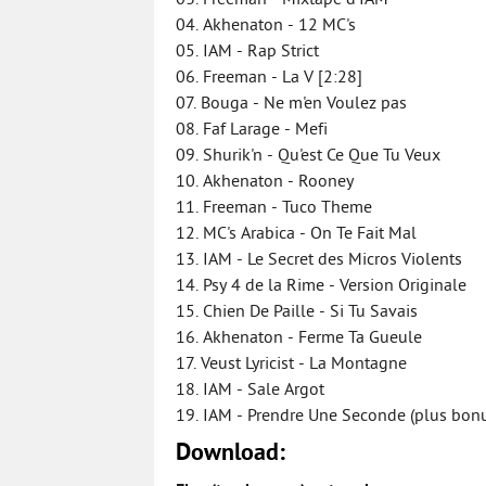
03. Freeman - Mixtape d'IAM
04. Akhenaton - 12 MC's
05. IAM - Rap Strict
06. Freeman - La V [2:28]
07. Bouga - Ne m'en Voulez pas
08. Faf Larage - Mefi
09. Shurik'n - Qu'est Ce Que Tu Veux
10. Akhenaton - Rooney
11. Freeman - Tuco Theme
12. MC's Arabica - On Te Fait Mal
13. IAM - Le Secret des Micros Violents
14. Psy 4 de la Rime - Version Originale
15. Chien De Paille - Si Tu Savais
16. Akhenaton - Ferme Ta Gueule
17. Veust Lyricist - La Montagne
18. IAM - Sale Argot
19. IAM - Prendre Une Seconde (plus bonu
Download: