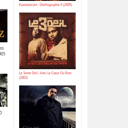
Kamelancien - Ghettographie II (2009)
fro
2005
Le 3eme Oeil - Avec Le Coeur Ou Rien
(2002)
0