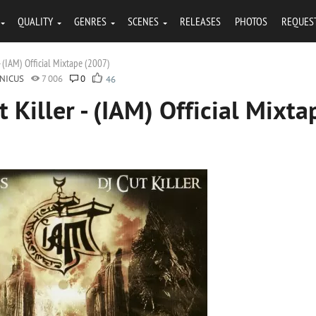
QUALITY
GENRES
SCENES
RELEASES
PHOTOS
REQUES
 (IAM) Official Mixtape (2007)
NICUS
7 006
0
46
 Killer - (IAM) Official Mixta