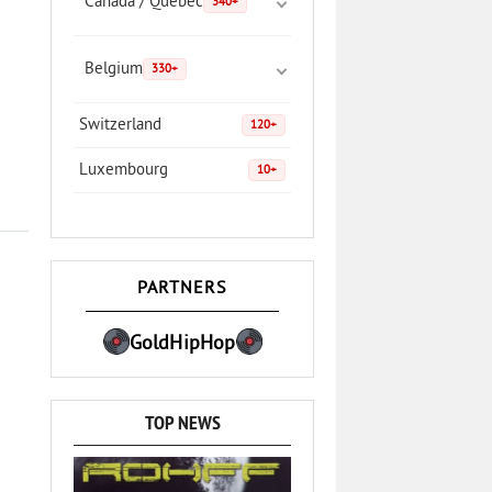
Canada / Quebec
340+
Belgium
330+
Switzerland
120+
Luxembourg
10+
PARTNERS
GoldHipHop
TOP NEWS