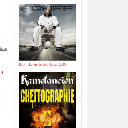
 bug
Rohff - La Fierte Des Notres (2004)
nd