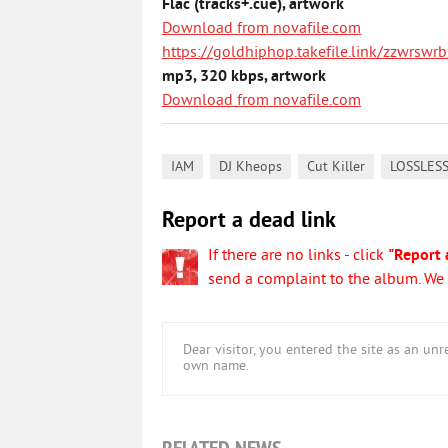
Flac (tracks+.cue), artwork
Download from novafile.com
https://goldhiphop.takefile.link/zzwrswr
mp3, 320 kbps, artwork
Download from novafile.com
,
,
,
IAM
DJ Kheops
Cut Killer
LOSSLES
Report a dead link
If there are no links - click
"Report 
send a complaint to the album. We w
Dear visitor, you entered the site as an u
own name.