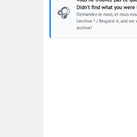
Vous ne trouvez pas ce que
Didn't find what you were 
🎧
Demandez-le nous, et nous essa
l'archive ! / Request it, and we w
archive!