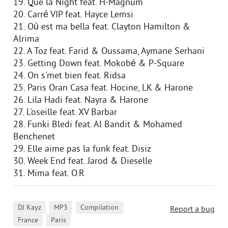
19. Que la Night feat. H-Magnum
20. Carré VIP feat. Hayce Lemsi
21. Où est ma bella feat. Clayton Hamilton &
Alrima
22. A Toz feat. Farid & Oussama, Aymane Serhani
23. Getting Down feat. Mokobé & P-Square
24. On s'met bien feat. Ridsa
25. Paris Oran Casa feat. Hocine, LK & Harone
26. Lila Hadi feat. Nayra & Harone
27. L'oseille feat. XV Barbar
28. Funki Bledi feat. Al Bandit & Mohamed
Benchenet
29. Elle aime pas la funk feat. Disiz
30. Week End feat. Jarod & Dieselle
31. Mima feat. O.R
,
,
,
DJ Kayz
MP3
Compilation
Report a bug
,
France
Paris