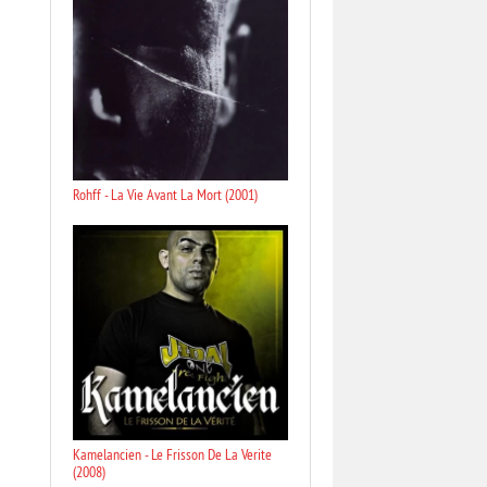
Rohff - La Vie Avant La Mort (2001)
Kamelancien - Le Frisson De La Verite
(2008)