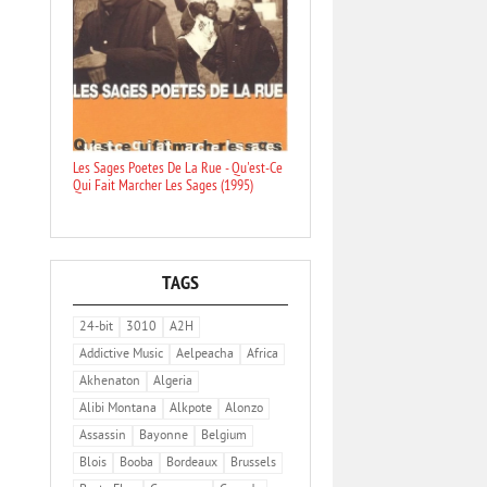
Les Sages Poetes De La Rue - Qu'est-Ce
Qui Fait Marcher Les Sages (1995)
TAGS
24-bit
3010
A2H
Addictive Music
Aelpeacha
Africa
Akhenaton
Algeria
Alibi Montana
Alkpote
Alonzo
Assassin
Bayonne
Belgium
Blois
Booba
Bordeaux
Brussels