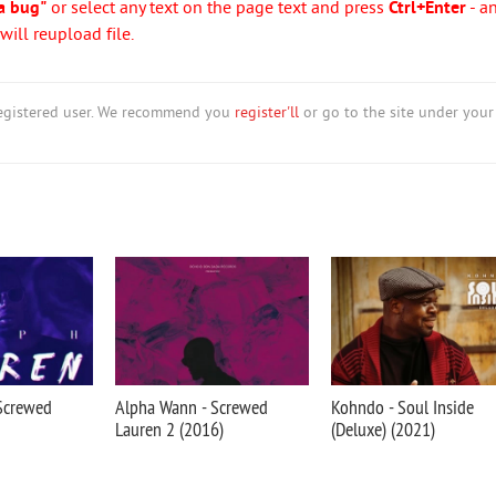
a bug"
or select any text on the page text and press
Ctrl+Enter
- a
ill reupload file.
nregistered user. We recommend you
register'll
or go to the site under your
$crewed
Alpha Wann - Screwed
Kohndo - Soul Inside
Lauren 2 (2016)
(Deluxe) (2021)