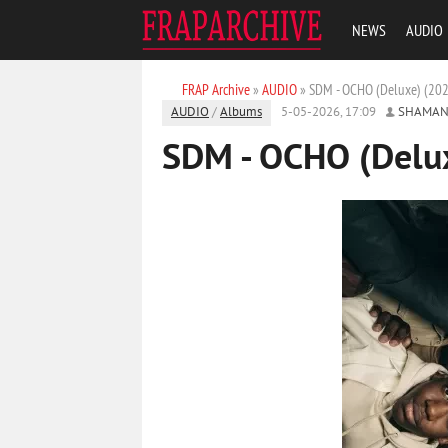
NEWS
AUDIO
FRAP Archive
»
AUDIO
» SDM - OCHO (Deluxe) (20
AUDIO
/
Albums
5-05-2026, 17:09
SHAMAN
SDM - OCHO (Delu