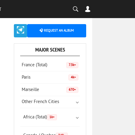
T
🎧 REQUEST AN ALBUM
MAJOR SCENES
France (Total)
7.3k+
Paris
4k+
Marseille
670+
Other French Cities
Africa (Total)
1k+