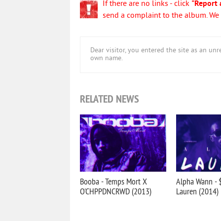
If there are no links - click
"Report 
send a complaint to the album. We w
Dear visitor, you entered the site as an u
own name.
RELATED NEWS
Booba - Temps Mort X
Alpha Wann - 
O'CHPPDNCRWD (2013)
Lauren (2014)