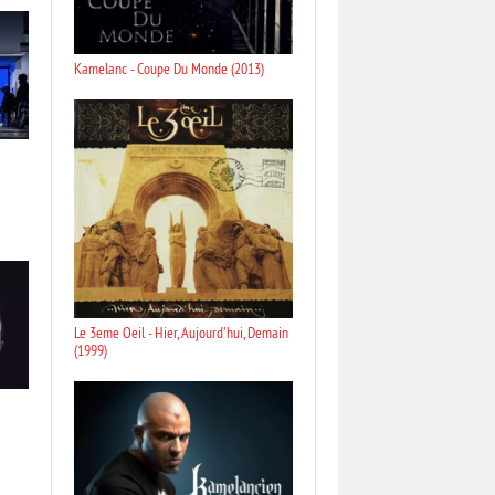
Kamelanc - Coupe Du Monde (2013)
Le 3eme Oeil - Hier, Aujourd'hui, Demain
(1999)