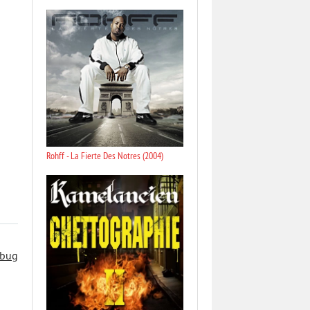
Rohff - La Fierte Des Notres (2004)
 bug