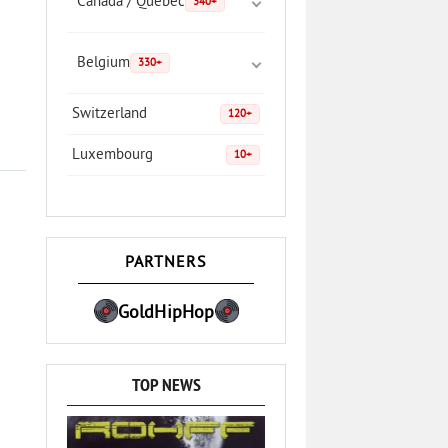
Canada / Quebec
340+
Belgium
330+
Switzerland
120+
Luxembourg
10+
PARTNERS
GoldHipHop
TOP NEWS