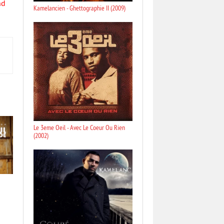
nd
Kamelancien - Ghettographie II (2009)
Le 3eme Oeil - Avec Le Coeur Ou Rien
(2002)