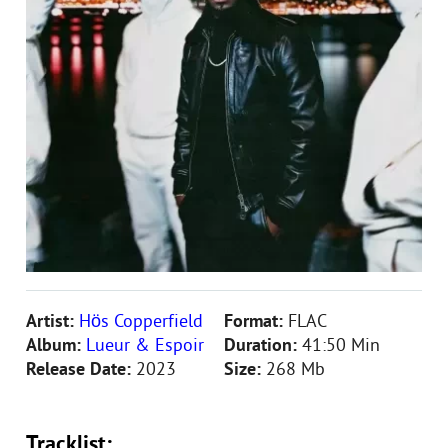
Artist:
Hös Copperfield
Format:
FLAC
Album:
Lueur & Espoir
Duration:
41:50 Min
Release Date:
2023
Size:
268 Mb
Tracklist: