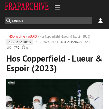
FRAP Archive
»
AUDIO
» Hos Copperfield - Lueur & Espoir (2023)
AUDIO
/
Albums
7-12-2023, 09:44
SHAMANICUS
1
102
0
0
Hos Copperfield - Lueur &
Espoir (2023)