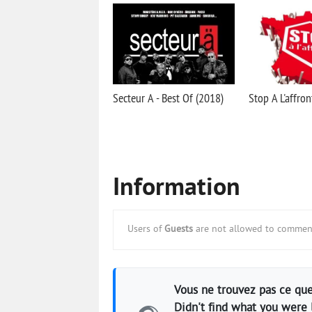
Secteur A - Best Of (2018)
Stop A L'affron
Information
Users of
Guests
are not allowed to comment
Vous ne trouvez pas ce que
Didn't find what you were 