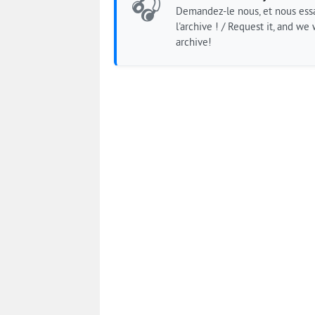
🎧
Demandez-le nous, et nous essa
l'archive ! / Request it, and we w
archive!