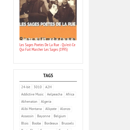
Les Sages Poetes De La Rue - Qu'est-Ce
Qui Fait Marcher Les Sages (1995)
TAGS
24-bit
3010
A2H
Addictive Music
Aelpeacha
Africa
Akhenaton
Algeria
Alibi Montana
Alkpote
Alonzo
Assassin
Bayonne
Belgium
Blois
Booba
Bordeaux
Brussels