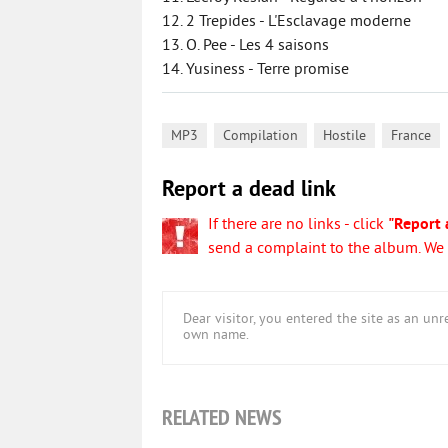
12. 2 Trepides - L'Esclavage moderne
13. O. Pee - Les 4 saisons
14. Yusiness - Terre promise
,
,
,
MP3
Compilation
Hostile
France
Report a dead link
If there are no links - click
"Report 
send a complaint to the album. We w
Dear visitor, you entered the site as an u
own name.
RELATED NEWS