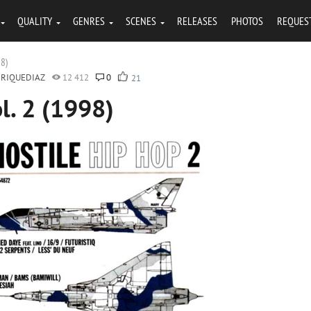
QUALITY
GENRES
SCENES
RELEASES
PHOTOS
REQUES
98)
RIQUEDIAZ
12 412
0
21
l. 2 (1998)