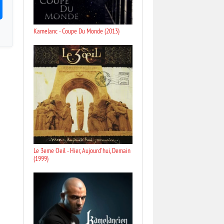
Kamelanc - Coupe Du Monde (2013)
Le 3eme Oeil - Hier, Aujourd'hui, Demain
(1999)