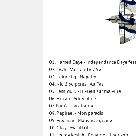
01. Hamed Daye - Independance Daye feat
02. 16/9 - Vois en 16 / 9e
03. Futuristiq - Napalm
04. Nid 2 serpents - Au Pas
05. Less' du 9 - Il Pleut sur ma ville
06. Fatcap - Adrenaline
07. Bam's - Fais tourner
08. Raphael - Mon paradis
09. Freeman - Mauvaise graine
10. Oksy - Aya alkolik
11. Leeroy Kesiah - Regarde a l'horizon