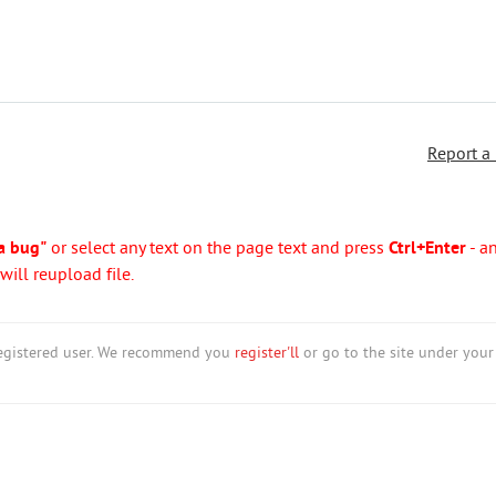
Report a
a bug"
or select any text on the page text and press
Ctrl+Enter
- a
ill reupload file.
nregistered user. We recommend you
register'll
or go to the site under your