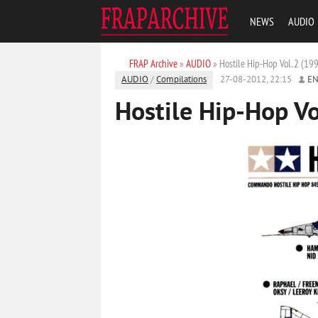
NEWS
AUDIO
FRAP Archive
»
AUDIO
» Hostile Hip-Hop Vol. 2 (19
AUDIO
/
Compilations
27-08-2012, 22:15
EN
Hostile Hip-Hop Vo