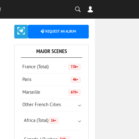
T
🎧 REQUEST AN ALBUM
MAJOR SCENES
France (Total)
7.3k+
Paris
4k+
Marseille
670+
Other French Cities
Africa (Total)
1k+