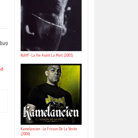
 bug
Rohff - La Vie Avant La Mort (2001)
nd
Kamelancien - Le Frisson De La Verite
(2008)