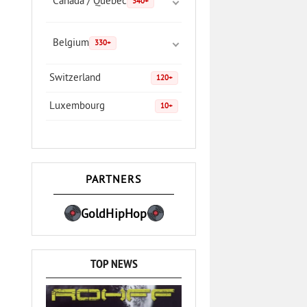
Canada / Quebec
340+
Belgium
330+
Switzerland
120+
Luxembourg
10+
PARTNERS
GoldHipHop
TOP NEWS