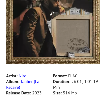
Artist:
Niro
Format:
FLAC
Album:
Taulier (La
Duration:
26:01; 1:01:19
Recave)
Min
Release Date:
2023
Size:
514 Mb