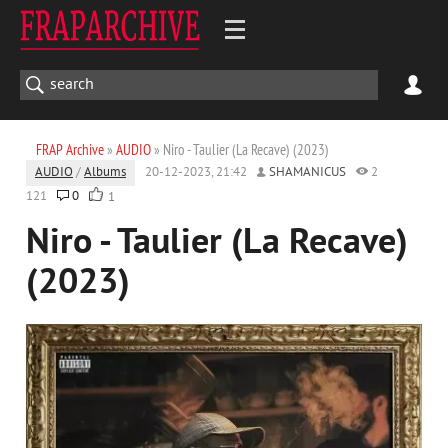
FRAP Archive
»
AUDIO
» Niro - Taulier (La Recave) (2023)
AUDIO
/
Albums
20-12-2023, 21:42
SHAMANICUS
2
121
0
1
Niro - Taulier (La Recave)
(2023)