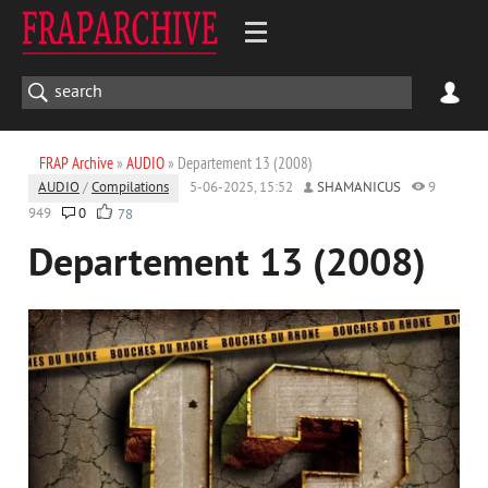
FRAP Archive
»
AUDIO
» Departement 13 (2008)
AUDIO
/
Compilations
5-06-2025, 15:52
SHAMANICUS
9
949
0
78
Departement 13 (2008)