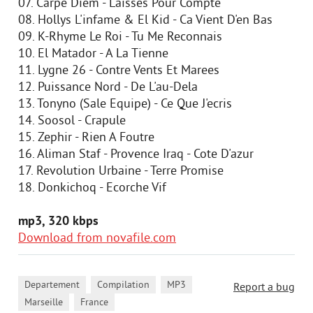
07. Carpe Diem - Laisses Pour Compte
08. Hollys L'infame & El Kid - Ca Vient D'en Bas
09. K-Rhyme Le Roi - Tu Me Reconnais
10. El Matador - A La Tienne
11. Lygne 26 - Contre Vents Et Marees
12. Puissance Nord - De L'au-Dela
13. Tonyno (Sale Equipe) - Ce Que J'ecris
14. Soosol - Crapule
15. Zephir - Rien A Foutre
16. Aliman Staf - Provence Iraq - Cote D'azur
17. Revolution Urbaine - Terre Promise
18. Donkichoq - Ecorche Vif
mp3, 320 kbps
Download from novafile.com
,
,
,
Departement
Compilation
MP3
Report a bug
,
Marseille
France