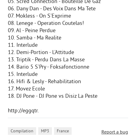
05. Scred Connection - Bouteille De Gaz
06. Dany Dan - Des Voix Dans Ma Tete
07. Mokless - On S'Exprime
08. Lenege - Operation Coutelas!
09. Al - Peine Perdue
10. Samba - Ma Realite
11. Interlude
12. Demi-Portion - L'Attitude
13. Triptik - Perdu Dans La Masse
14. Bario 5 S'Pry - Foksafonctionne
15. Interlude
16. Hifi & Lesly - Rehabilitation
17. Movez Ecole
18. DJ Pone - DJ Pone vs Disiz La Peste
http://eggqtr.
,
,
Compilation
MP3
France
Report a bug