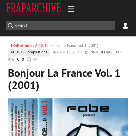
FRAP Archive
»
AUDIO
» Bonjour La France Vol. 1 (2001)
AUDIO
/
Compilations
8-10-2012, 20:30
ENRIQUEDIAZ
7
976
0
42
Bonjour La France Vol. 1
(2001)