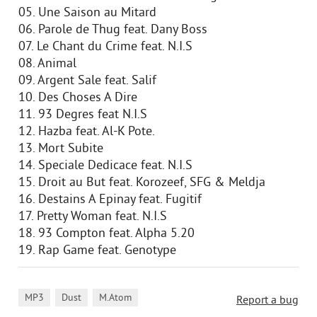
05. Une Saison au Mitard
06. Parole de Thug feat. Dany Boss
07. Le Chant du Crime feat. N.I.S
08. Animal
09. Argent Sale feat. Salif
10. Des Choses A Dire
11. 93 Degres feat N.I.S
12. Hazba feat. Al-K Pote.
13. Mort Subite
14. Speciale Dedicace feat. N.I.S
15. Droit au But feat. Korozeef, SFG & Meldja
16. Destains A Epinay feat. Fugitif
17. Pretty Woman feat. N.I.S
18. 93 Compton feat. Alpha 5.20
19. Rap Game feat. Genotype
,
,
MP3
Dust
M.Atom
Report a bug