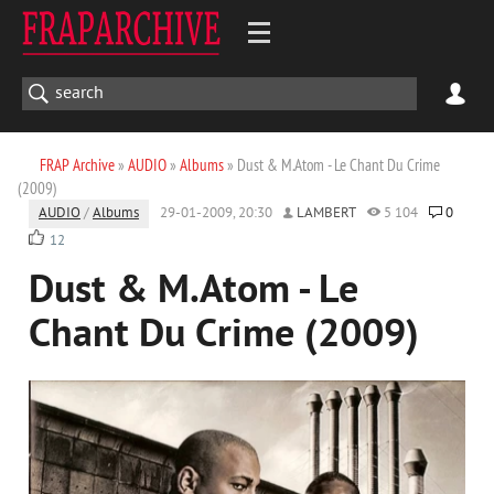
FRAP Archive
»
AUDIO
»
Albums
» Dust & M.Atom - Le Chant Du Crime
(2009)
AUDIO
/
Albums
29-01-2009, 20:30
LAMBERT
5 104
0
12
Dust & M.Atom - Le
Chant Du Crime (2009)