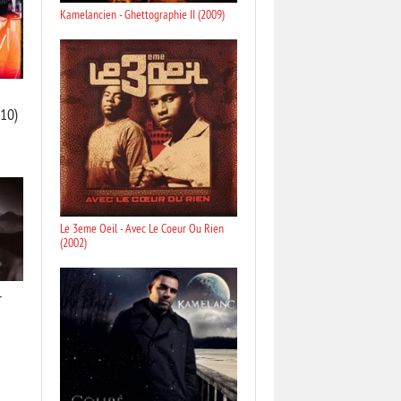
Kamelancien - Ghettographie II (2009)
10)
Le 3eme Oeil - Avec Le Coeur Ou Rien
(2002)
r