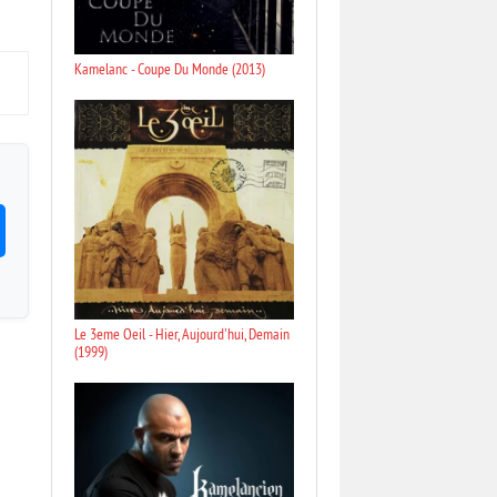
Kamelanc - Coupe Du Monde (2013)
Le 3eme Oeil - Hier, Aujourd'hui, Demain
(1999)