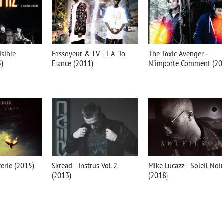
isible
Fossoyeur & J.V. - L.A. To
The Toxic Avenger -
)
France (2011)
N'importe Comment (20
erie (2015)
Skread - Instrus Vol. 2
Mike Lucazz - Soleil Noi
(2013)
(2018)