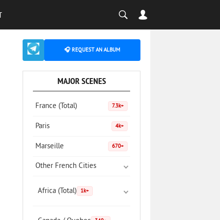
T
🎧 REQUEST AN ALBUM
MAJOR SCENES
France (Total)
7.3k+
Paris
4k+
Marseille
670+
Other French Cities
Africa (Total)
1k+