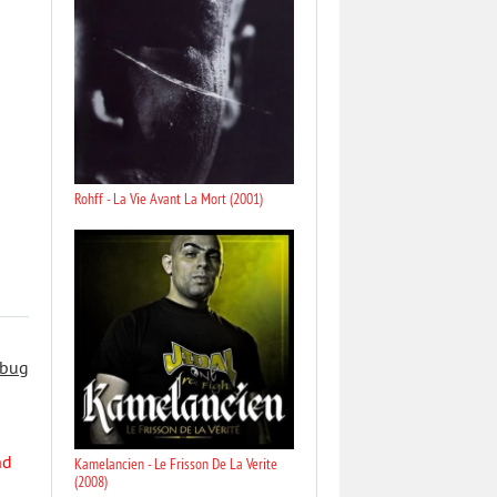
Rohff - La Vie Avant La Mort (2001)
 bug
nd
Kamelancien - Le Frisson De La Verite
(2008)