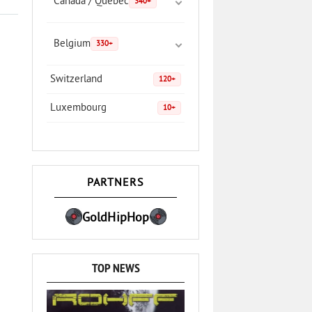
Canada / Quebec
340+
Belgium
330+
Switzerland
120+
Luxembourg
10+
PARTNERS
GoldHipHop
TOP NEWS