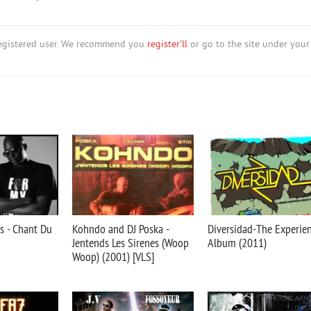
nregistered user. We recommend you
register'll
or go to the site under your
s - Chant Du
Kohndo and DJ Poska -
Diversidad-The Experie
Jentends Les Sirenes (Woop
Album (2011)
Woop) (2001) [VLS]