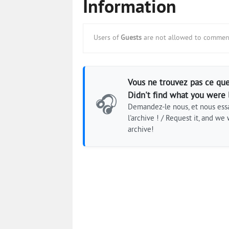
Information
Users of
Guests
are not allowed to comment
Vous ne trouvez pas ce que
Didn't find what you were 
🎧
Demandez-le nous, et nous essa
l'archive ! / Request it, and we w
archive!