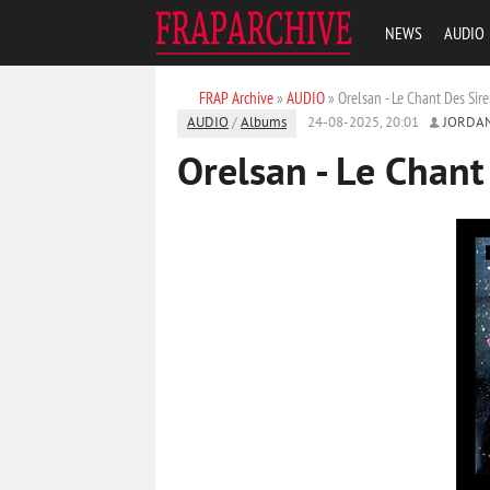
NEWS
AUDIO
FRAP Archive
»
AUDIO
» Orelsan - Le Chant Des Sir
AUDIO
/
Albums
24-08-2025, 20:01
JORDA
Orelsan - Le Chant