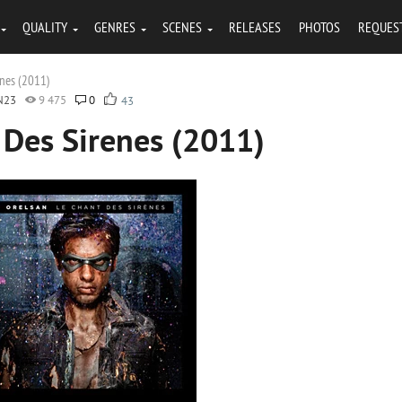
QUALITY
GENRES
SCENES
RELEASES
PHOTOS
REQUES
enes (2011)
N23
9 475
0
43
 Des Sirenes (2011)