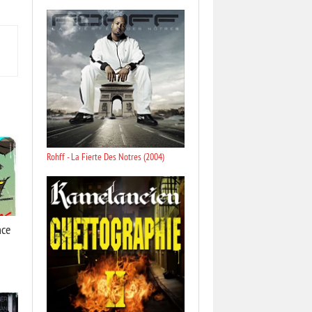
Rohff - La Fierte Des Notres (2004)
nce