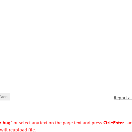
Caen
Report a
a bug"
or select any text on the page text and press
Ctrl+Enter
- a
ill reupload file.