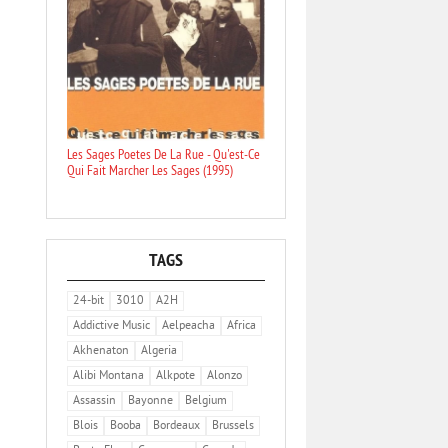
Les Sages Poetes De La Rue - Qu'est-Ce
Qui Fait Marcher Les Sages (1995)
TAGS
24-bit
3010
A2H
Addictive Music
Aelpeacha
Africa
Akhenaton
Algeria
Alibi Montana
Alkpote
Alonzo
Assassin
Bayonne
Belgium
Blois
Booba
Bordeaux
Brussels