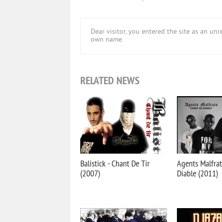
Dear visitor, you entered the site as an u
own name.
RELATED NEWS
Balistick - Chant De Tir
Agents Malfrat
(2007)
Diable (2011)