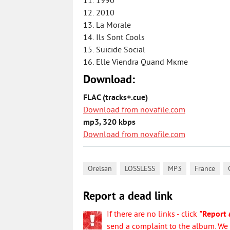
11. 1990
12. 2010
13. La Morale
14. Ils Sont Cools
15. Suicide Social
16. Elle Viendra Quand Mкme
Download:
FLAC (tracks+.cue)
Download from novafile.com
mp3, 320 kbps
Download from novafile.com
,
,
,
,
Orelsan
LOSSLESS
MP3
France
Report a dead link
If there are no links - click
"Report 
send a complaint to the album. We w